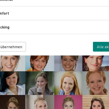
Funktional
onsstark vertreten.
mfort
Komfort
cking
Tracking
 übernehmen
Alle ak