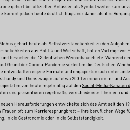
Krone gehört bei offiziellen Anlässen als Symbol weiter zum unv
ie kommt jedoch heute deutlich filigraner daher als ihre Vorgä
lobus gehört heute als Selbstverständlichkeit zu den Aufgaben
rsönlichkeiten aus Politik und Wirtschaft, halten Vorträge vor
 und besuchen die 13 deutschen Weinanbaugebiete. Während der
uf Grund der Corona-Pandemie verlegten die Deutschen Weinhoh
Sie entwickelten eigene Formate und engagierten sich unter and
thandy und Dienstwagen auf etwa 200 Terminen im In- und Au
ajestäten von heute regelmäßig auf den
Social-Media-Kanälen 
täten und präsentieren regelmäßig verschiedenste Themen rund
d neuen Herausforderungen entwickelte sich das Amt seit den 19
n Frauen oft zum Karrieresprungbrett – ihre beruflichen Wege f
ing, in die Gastronomie oder in die Selbstständigkeit.