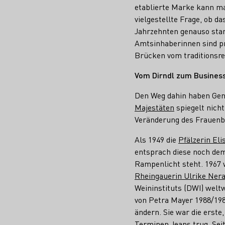
etablierte Marke kann ma
vielgestellte Frage, ob d
Jahrzehnten genauso star
Amtsinhaberinnen sind pr
Brücken vom traditionsre
Vom Dirndl zum Busines
Den Weg dahin haben Gen
Majestäten
spiegelt nicht
Veränderung des Frauenbi
Als 1949 die
Pfälzerin El
entsprach diese noch dem 
Rampenlicht steht. 1967 
Rheingauerin Ulrike Nera
Weininstituts (DWI) welt
von Petra Mayer 1988/198
ändern. Sie war die erste,
Terminen Jeans trug. Sei