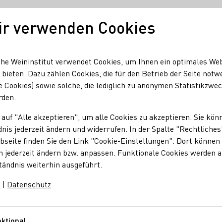
ir verwenden Cookies
Unser Wein
Regionen
Seminare & Event
he Weininstitut verwendet Cookies, um Ihnen ein optimales We
 bieten. Dazu zählen Cookies, die für den Betrieb der Seite notw
e Cookies) sowie solche, die lediglich zu anonymen Statistikzwe
nigin – 75 Jahre Zeitgeschichte
rden.
e Weinkönigin – 75 J
 auf "Alle akzeptieren", um alle Cookies zu akzeptieren. Sie kön
nis jederzeit ändern und widerrufen. In der Spalte "Rechtliches
seite finden Sie den Link "Cookie-Einstellungen". Dort können 
n jederzeit ändern bzw. anpassen. Funktionale Cookies werden 
tändnis weiterhin ausgeführt.
m
|
Datenschutz
ie 75. Deutsche Weinkönigin gewählt wird, blicken die
ivierteljahrhundert seines Bestehens grundlegend gewandelt
wird das Amt heute von jungen Fachfrauen ausgefüllt, die
ktional