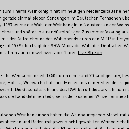
n zum Thema Weinkönigin hat im heutigen Medienzeitalter ein
en gerade einmal sieben Sendungen im Deutschen Fernsehen über
. 1997 wurde die Wahl der Weinkönigin in Neustadt an der Wein
chnet und später in einer 60-minütigen Zusammenfassung ausg
98 mit der Aufzeichnung des Wahlabends durch den MDR in Freybu
; seit 1999 überträgt der
SRW Mainz
die Wahl der Deutschen Wei
en Jahren auch im weltweit abrufbaren
Live-Stream
.
tsche Weinkönigin seit 1950 durch eine rund 70-köpfige Jury, b
re, Politik, Weinwirtschaft und Medien aus den Reihen der regi
wählt. Die Geschäftsführung des DWI beruft die Jury jährlich n
ass die
Kandidatinnen
ledig sein oder aus einer Winzerfamilie 
eutschen Weinköniginnen haben die Weinbauregionen
Mosel
mit
einhessen
und
Baden
mit jeweils
acht
gewählten Weinbotschaft
hs
,
Württemberg
mit
vier
, der
Rheingau
mit
drei
,
Sachsen
mit
z