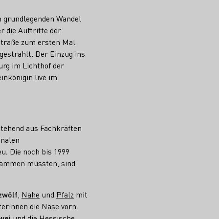
en grundlegenden Wandel
 die Auftritte der
straße zum ersten Mal
estrahlt. Der Einzug ins
rg im Lichthof der
nkönigin live im
estehend aus Fachkräften
onalen
eu
.
Die noch bis 1999
stammen mussten, sind
zwölf
,
Nahe
und
Pfalz
mit
erinnen die Nase vorn.
wei
und die
Hessische