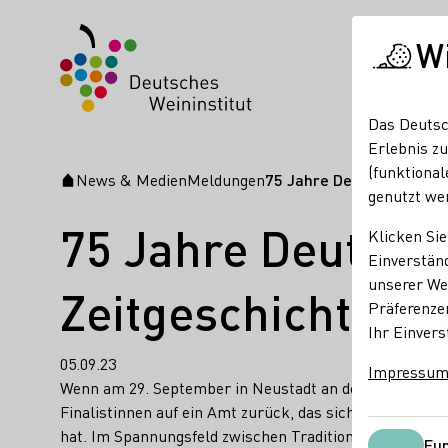
W
Das Deutsc
Erlebnis zu
(funktional
News & Medien
Meldungen
75 Jahre Deutsche Weinkö
Startseite
genutzt we
75 Jahre Deutsch
Klicken Sie
Einverständ
unserer Web
Zeitgeschichte
Präferenze
Ihr Einvers
05.09.23
Impressu
Wenn am 29. September in Neustadt an der Weinstraße d
Finalistinnen auf ein Amt zurück, das sich in dem Dre
hat. Im Spannungsfeld zwischen Tradition und Moderne 
Fun