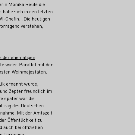
erin Monika Reule die
 habe sich in den letzten
I-Chefin. „Die heutigen
vorragend verstehen,
e der ehemaligen
e wider. Parallel mit der
chsten Weinmajestäten.
ik ernannt wurde,
 und Zepter freundlich im
e später war die
Auftrag des Deutschen
snahme. Mit der Amtszeit
er Öffentlichkeit zu
d auch bei offiziellen
en Terminen