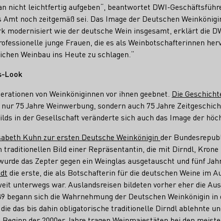
n nicht leichtfertig aufgeben“, beantwortet DWI-Geschäftsführ
as Amt noch zeitgemäß sei. Das Image der Deutschen Weinkönigin
k modernisiert wie der deutsche Wein insgesamt, erklärt die DW
ofessionelle junge Frauen, die es als Weinbotschafterinnen her
ichen Weinbau ins Heute zu schlagen.“
s-Look
erationen von Weinköniginnen vor ihnen geebnet.
Die Geschicht
 nur 75 Jahre Weinwerbung, sondern auch 75 Jahre Zeitgeschicht
lds in der Gesellschaft veränderte sich auch das Image der hö
isabeth Kuhn zur ersten Deutsche Weinkönigin
der Bundesrepubl
traditionellen Bild einer Repräsentantin, die mit Dirndl, Krone
wurde das Zepter gegen ein Weinglas ausgetauscht und fünf Jahr
dt
die erste, die als Botschafterin für die deutschen Weine im 
weit unterwegs war. Auslandsreisen bildeten vorher eher die Au
9 begann sich die Wahrnehmung der Deutschen Weinkönigin in d
 die das bis dahin obligatorische traditionelle Dirndl ablehnte un
t Beginn der 2000er Jahre tragen Weinmajestäten bei den meist