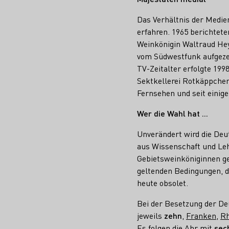
Das Verhältnis der Medie
erfahren. 1965 berichtet
Weinkönigin Waltraud Hey
vom Südwestfunk aufgezei
TV-Zeitalter erfolgte 19
Sektkellerei Rotkäppchen
Fernsehen und seit einig
Wer die Wahl hat ...
Unverändert wird die Deu
aus Wissenschaft und Leh
Gebietsweinköniginnen ge
geltenden Bedingungen, d
heute obsolet.
Bei der Besetzung der D
jeweils
zehn
,
Franken
,
Rh
Es folgen die
Ahr
mit
sec