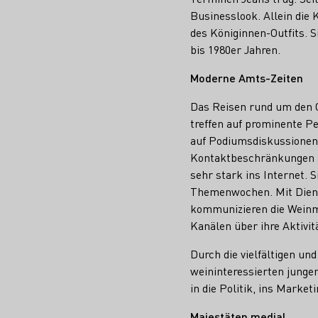
Businesslook. Allein die 
des Königinnen-Outfits. S
bis 1980er Jahren.
Moderne Amts-Zeiten
Das Reisen rund um den G
treffen auf prominente Pe
auf Podiumsdiskussionen
Kontaktbeschränkungen a
sehr stark ins Internet. 
Themenwochen. Mit Diens
kommunizieren die Weinm
Kanälen über ihre Aktivi
Durch die vielfältigen un
weininteressierten junge
in die Politik, ins Market
Majestäten medial