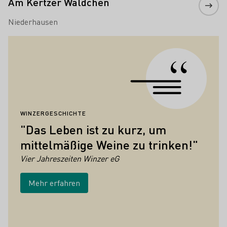
Am Kertzer Wäldchen
Niederhausen
Zitate
WINZERGESCHICHTE
W
"Das Leben ist zu kurz, um
F
mittelmäßige Weine zu trinken!"
g
W
Vier Jahreszeiten Winzer eG
Z
Mehr erfahren
w
u
W