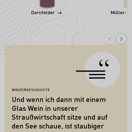
Dornfelder
Müller-T
Zitate
WINZERGESCHICHTE
W
Und wenn ich dann mit einem
V
Glas Wein in unserer
a
Straußwirtschaft sitze und auf
k
den See schaue, ist staubiger
We