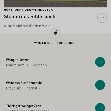
HÖHEPUNKT DER WEINKULTUR
Steinernes Bilderbuch
Albumblätter für den Wein
WINZER IN DER UMGEBUNG
Weingut Herzer
Anzei
Naumburg OT Roßbach
Weinhaus Zur Sonnenuhr
Anzei
Freyburg (Unstrut)-
Thüringer Weingut Zahn
Anzei
Großheringen-Kaatschen