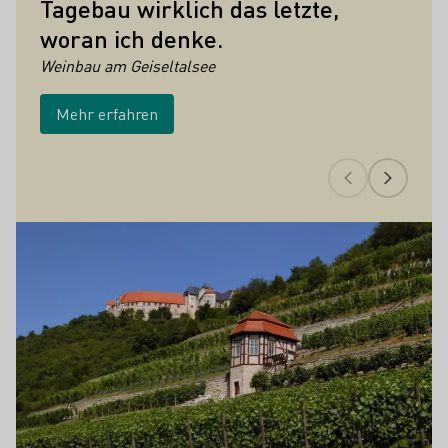
Tagebau wirklich das letzte,
woran ich denke.
Weinbau am Geiseltalsee
Mehr erfahren
Höhepunkte der Weinkultur in Saale-Un
Mehr erfahren