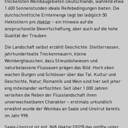
trockensten Weinbaugebieten Deutschlands, während etwa
1.600 Sonnenstunden ideale Reifebedingungen bieten. Die
durchschnittliche Erntemenge liegt bei lediglich 50
Hektolitern pro
Hektar
– ein Hinweis auf die
anspruchsvolle Bewirtschaftung, aber auch auf die hohe
Qualität der Trauben.
Die Landschaft selbst erzählt Geschichte: Steilterrassen,
jahrhundertealte Trockenmauern, kleine
Weinberghäuschen, dazu Streuobstwiesen und
naturbelassene Flussauen prägen das Bild. Hoch oben
wachen Burgen und Schlösser über das Tal. Kultur und
Geschichte, Natur, Romantik und Wein sind hier seit jeher
eng miteinander verflochten. Seit über 1.000 Jahren
verleihen die Reben der Flusslandschaft ihren
unverwechselbaren Charakter – erstmals urkundlich
erwähnt wurde der Weinbau an Saale und Unstrut bereits
im Jahr 998.
Saale-Unstrut ist mit 868
Hektar
(2025) das größte unter