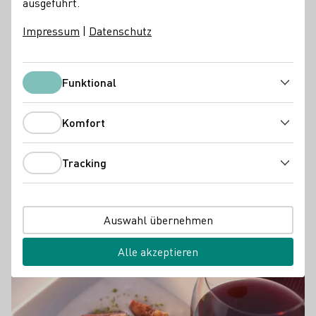
ausgeführt.
Impressum
|
Datenschutz
PRESSEMELDUNGEN
Trainingslager für die Wahl der
Funktional
Funktional
Deutschen Weinmajestät
05.08.2026
Komfort
Komfort
Mit dem Vorbereitungsseminar zur Wahl der Deutschen
Weinmajestät des Deutschen Weininstituts (DWI) startet
Tracking
Tracking
für die Bewerberinnen und Bewerber alljährlich die Phase
der konzentrierten und intensiven Vorbereitung für den
anspruchsvollen Wettbewerb.
Auswahl übernehmen
Mehr erfahren
Alle akzeptieren