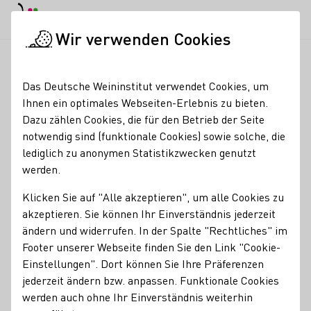
EN
Tagesmodus
Nachtmodus
Haup
Haup
Wir verwenden Cookies
News & Medien
Meldungen
Startseite
Das Deutsche Weininstitut verwendet Cookies, um
Meldungen
Ihnen ein optimales Webseiten-Erlebnis zu bieten.
Dazu zählen Cookies, die für den Betrieb der Seite
Suche
notwendig sind (funktionale Cookies) sowie solche, die
lediglich zu anonymen Statistikzwecken genutzt
werden.
Branchennews
DWI Aktuell
GenR
Pressemeld
(bei Änderung wird das Formular abgeschickt)
(bei Änderung wird das Formular abges
(bei Änderung wird da
(bei Änderun
Ergebnissen
Mehr erfahren
Klicken Sie auf "Alle akzeptieren", um alle Cookies zu
akzeptieren. Sie können Ihr Einverständnis jederzeit
ändern und widerrufen. In der Spalte "Rechtliches" im
Footer unserer Webseite finden Sie den Link "Cookie-
Einstellungen". Dort können Sie Ihre Präferenzen
jederzeit ändern bzw. anpassen. Funktionale Cookies
werden auch ohne Ihr Einverständnis weiterhin