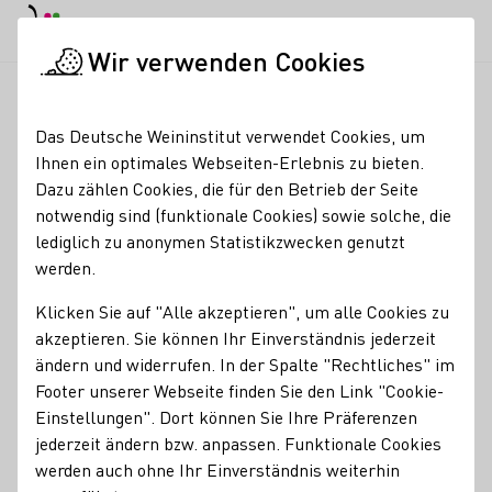
Tagesmodus
Nachtmodus
Haup
Haup
Wir verwenden Cookies
Seminare & Events
Veranstaltungskalender
Startseite
Das Deutsche Weininstitut verwendet Cookies, um
Veranstaltungskalender
Ihnen ein optimales Webseiten-Erlebnis zu bieten.
Dazu zählen Cookies, die für den Betrieb der Seite
Suche
notwendig sind (funktionale Cookies) sowie solche, die
Filter
lediglich zu anonymen Statistikzwecken genutzt
werden.
Heute
Morgen
Dieses Wochenende
4 Wochen Vo
Klicken Sie auf "Alle akzeptieren", um alle Cookies zu
akzeptieren. Sie können Ihr Einverständnis jederzeit
ändern und widerrufen. In der Spalte "Rechtliches" im
Footer unserer Webseite finden Sie den Link "Cookie-
Einstellungen". Dort können Sie Ihre Präferenzen
jederzeit ändern bzw. anpassen. Funktionale Cookies
werden auch ohne Ihr Einverständnis weiterhin