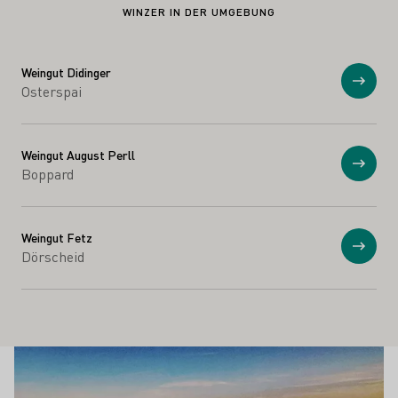
WINZER IN DER UMGEBUNG
Weingut Didinger
Anzei
Osterspai
Weingut August Perll
Anzei
Boppard
Weingut Fetz
Anzei
Dörscheid
Schönste Weinsichten
Mehr erfahren