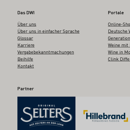
Fußbereich
Das DWI
Portale
Über uns
Online-Sh
Über uns in einfacher Sprache
Deutsche 
Glossar
Generation
Karriere
Weine mit
Vergabebekanntmachungen
Wine in Mo
Beihilfe
Clink Diffe
Kontakt
Partner