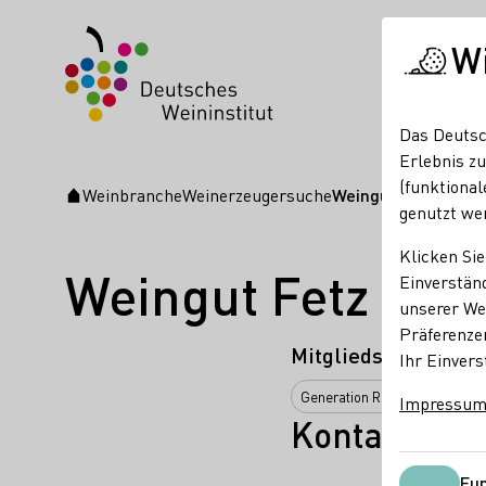
W
Das Deutsc
Erlebnis zu
(funktional
Weinbranche
Weinerzeugersuche
Weingut Fetz
Startseite
genutzt we
Klicken Sie
Weingut Fetz
Einverständ
unserer Web
Präferenze
Mitgliedschaften
Ihr Einvers
Generation Riesling
Impressu
Kontakt
Fun