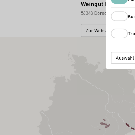
Weingut Fetz
56348 Dörscheid
Am Son
Ko
Zur Website
Tra
Auswahl