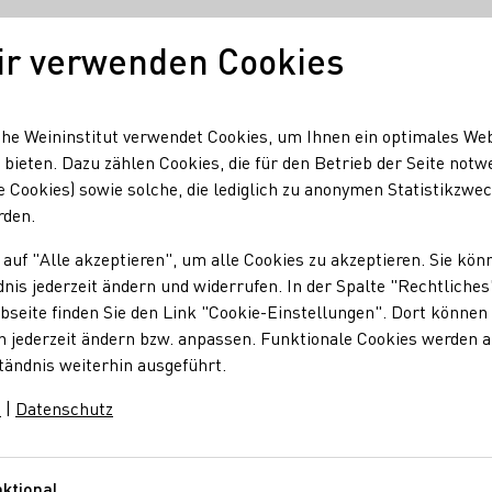
ir verwenden Cookies
Unser Wein
Regionen
Seminare & Event
he Weininstitut verwendet Cookies, um Ihnen ein optimales We
 bieten. Dazu zählen Cookies, die für den Betrieb der Seite notw
e Cookies) sowie solche, die lediglich zu anonymen Statistikzwe
rden.
 auf "Alle akzeptieren", um alle Cookies zu akzeptieren. Sie kön
nis jederzeit ändern und widerrufen. In der Spalte "Rechtliches
seite finden Sie den Link "Cookie-Einstellungen". Dort können 
n jederzeit ändern bzw. anpassen. Funktionale Cookies werden 
tändnis weiterhin ausgeführt.
m
|
Datenschutz
ktional