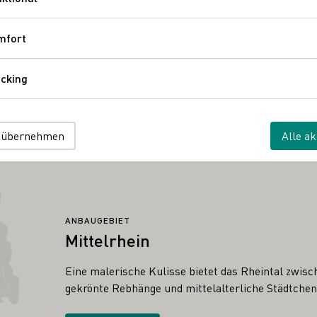
Funktional
nenhang 19
Mittelrhein
Deutschland
mfort
Komfort
cking
Tracking
 übernehmen
Alle ak
ANBAUGEBIET
Mittelrhein
Eine malerische Kulisse bietet das Rheintal zwis
gekrönte Rebhänge und mittelalterliche Städtche