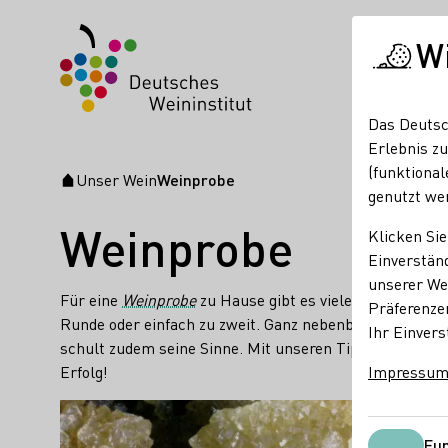
W
Das Deutsc
Erlebnis zu
(funktional
Unser Wein
Weinprobe
Startseite
genutzt we
Weinprobe
Klicken Sie
Einverständ
unserer Web
Für eine
Weinprobe
zu Hause gibt es viele gute Gründe
Präferenze
Runde oder einfach zu zweit. Ganz nebenbei erweiter
Ihr Einvers
schult zudem seine Sinne. Mit unseren Tipps und Info
Erfolg!
Impressu
Teaser
Mehr erfahren
Fun