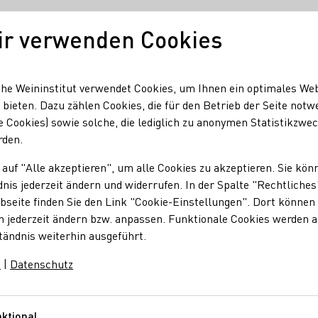
ir verwenden Cookies
Unser Wein
Regionen
Seminare & Event
he Weininstitut verwendet Cookies, um Ihnen ein optimales We
 bieten. Dazu zählen Cookies, die für den Betrieb der Seite notw
e Cookies) sowie solche, die lediglich zu anonymen Statistikzwe
rden.
 auf "Alle akzeptieren", um alle Cookies zu akzeptieren. Sie kön
nis jederzeit ändern und widerrufen. In der Spalte "Rechtliches
seite finden Sie den Link "Cookie-Einstellungen". Dort können 
. Eine
Weinprobe
macht Spaß – mit Freunden in geselliger
n jederzeit ändern bzw. anpassen. Funktionale Cookies werden 
t man bei entspanntem Weingenuss sein Weinwissen und
tändnis weiterhin ausgeführt.
rmationen wird Ihre
Weinprobe
zu Hause garantiert ein voller
m
|
Datenschutz
ktional