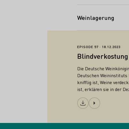
Weinlagerung
Blindverkos
EPISODE 57
18.12.2023
Blindverkostung
Die Deutsche Weinkönigin
Deutschen Weininstituts
knifflig ist, Weine verde
ist, erklären sie in der
Download