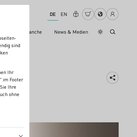
DE
EN
s
Weinbranche
News & Medien
Tagesmodus
Nachtmodus
bseiten-
endig sind
cken
nen Ihr
" im Footer
Sie Ihre
auch ohne
Mehr erfahren