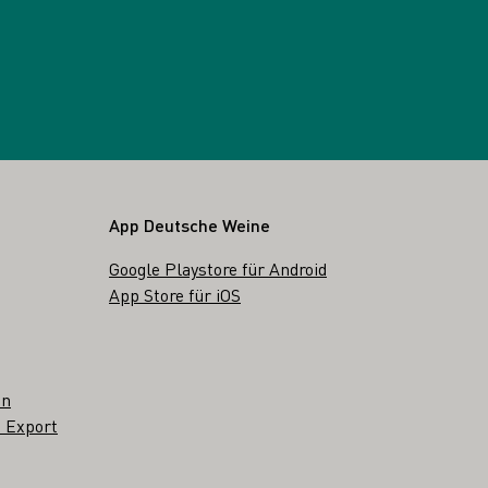
App Deutsche Weine
Google Playstore für Android
App Store für iOS
en
 Export