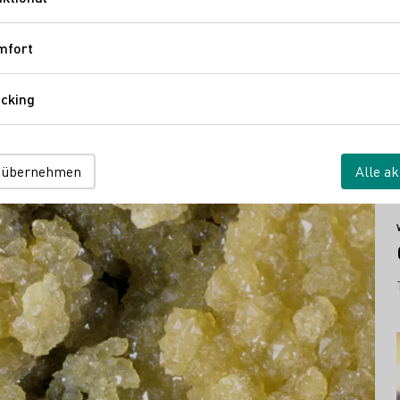
Funktional
mfort
Komfort
cking
Tracking
 übernehmen
Alle ak