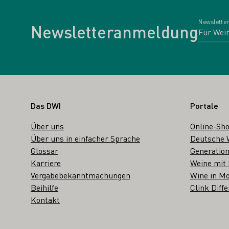
Newsletter
Newsletteranmeldung
Fußbereich
Das DWI
Portale
Über uns
Online-Sh
Über uns in einfacher Sprache
Deutsche 
Glossar
Generation
Karriere
Weine mit
Vergabebekanntmachungen
Wine in Mo
Beihilfe
Clink Diffe
Kontakt