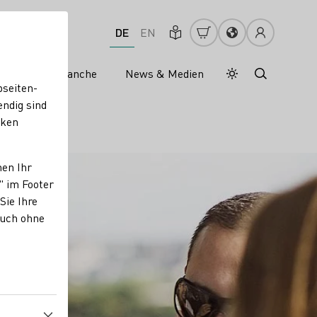
DE
EN
s
Weinbranche
News & Medien
Tagesmodus
Nachtmodus
bseiten-
endig sind
cken
nen Ihr
" im Footer
Sie Ihre
auch ohne