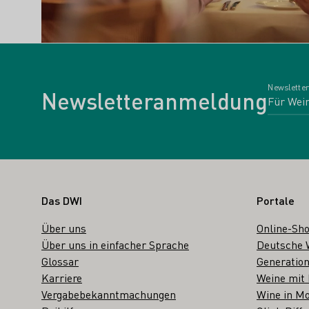
Newsletter
Newsletteranmeldung
Fußbereich
Das DWI
Portale
Über uns
Online-Sh
Über uns in einfacher Sprache
Deutsche 
Glossar
Generation
Karriere
Weine mit
Vergabebekanntmachungen
Wine in Mo