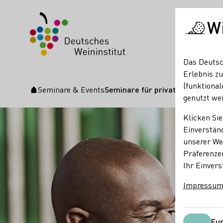
W
Das Deutsc
Erlebnis zu
(funktional
Seminare & Events
Seminare für private Weingenie
Startseite
genutzt we
Klicken Sie
Einverständ
unserer Web
Präferenze
Ihr Einvers
Impressu
Fun