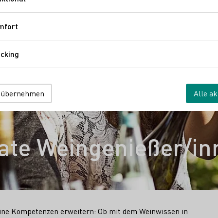
Funktional
mfort
Komfort
cking
Tracking
 übernehmen
Alle ak
vate Weingenießer/in
ine Kompetenzen erweitern: Ob mit dem Weinwissen in