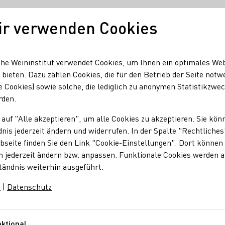
ir verwenden Cookies
Unser Wein
Regionen
Seminare & Event
he Weininstitut verwendet Cookies, um Ihnen ein optimales We
 bieten. Dazu zählen Cookies, die für den Betrieb der Seite notw
e Cookies) sowie solche, die lediglich zu anonymen Statistikzwe
ßer/innen
rden.
 auf "Alle akzeptieren", um alle Cookies zu akzeptieren. Sie kön
nis jederzeit ändern und widerrufen. In der Spalte "Rechtliches
seite finden Sie den Link "Cookie-Einstellungen". Dort können 
n jederzeit ändern bzw. anpassen. Funktionale Cookies werden 
tändnis weiterhin ausgeführt.
m
|
Datenschutz
ktional