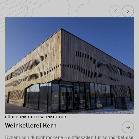
Höhepunkte der Weinkultur in Württem
Mehr erfahren
HÖHEPUNKT DER WEINKULTUR
Weinkellerei Kern
Dynamisch durchbrochene Holzfassaden für schnörkellose