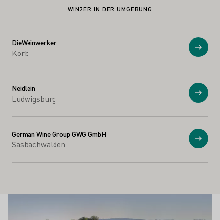
WINZER IN DER UMGEBUNG
DieWeinwerker
Anzei
Korb
Neidlein
Anzei
Ludwigsburg
German Wine Group GWG GmbH
Anzei
Sasbachwalden
Schönste Weinsichten
Mehr erfahren