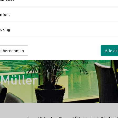
Funktional
mfort
Komfort
cking
Tracking
 übernehmen
Alle ak
 Müller