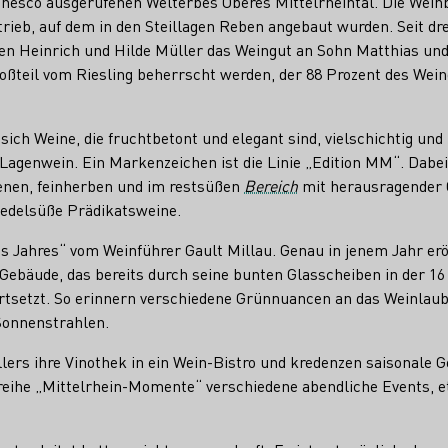
Unesco ausgerufenen Welterbes Oberes Mittelrheintal. Die Weinb
trieb, auf dem in den Steillagen Reben angebaut wurden. Seit dre
 Heinrich und Hilde Müller das Weingut an Sohn Matthias und 
roßteil vom Riesling beherrscht werden, der 88 Prozent des Wein
ch Weine, die fruchtbetont und elegant sind, vielschichtig und k
Lagenwein. Ein Markenzeichen ist die Linie „Edition MM“. Dabei 
enen, feinherben und im restsüßen
Bereich
mit herausragender Q
: edelsüße Prädikatsweine.
es Jahres“ vom Weinführer Gault Millau. Genau in jenem Jahr erö
ebäude, das bereits durch seine bunten Glasscheiben in der 16 
fortsetzt. So erinnern verschiedene Grünnuancen an das Weinlaub
Sonnenstrahlen.
s ihre Vinothek in ein Wein-Bistro und kredenzen saisonale Ger
eihe „Mittelrhein-Momente“ verschiedene abendliche Events, e