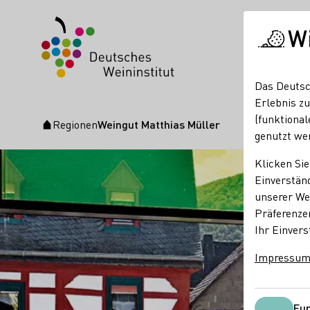
W
Das Deutsc
Erlebnis zu
(funktional
Regionen
Weingut Matthias Müller
Startseite
genutzt we
Klicken Sie
Einverständ
unserer Web
Präferenze
Ihr Einvers
Impressu
Fun