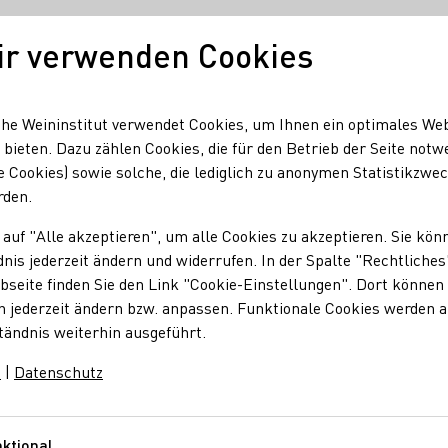
ir verwenden Cookies
Unser Wein
Regionen
Seminare & Event
he Weininstitut verwendet Cookies, um Ihnen ein optimales We
 bieten. Dazu zählen Cookies, die für den Betrieb der Seite notw
e Cookies) sowie solche, die lediglich zu anonymen Statistikzwe
rden.
 auf "Alle akzeptieren", um alle Cookies zu akzeptieren. Sie kön
nis jederzeit ändern und widerrufen. In der Spalte "Rechtliches
seite finden Sie den Link "Cookie-Einstellungen". Dort können 
n jederzeit ändern bzw. anpassen. Funktionale Cookies werden 
tändnis weiterhin ausgeführt.
m
|
Datenschutz
ktional