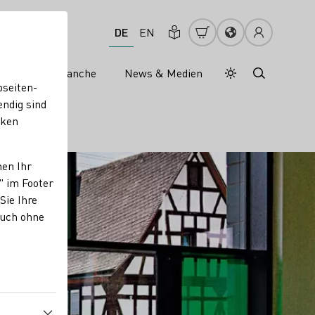
DE
EN
s
Weinbranche
News & Medien
Tagesmodus
Nachtmodus
bseiten-
endig sind
cken
nen Ihr
" im Footer
Sie Ihre
auch ohne