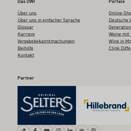
Fußbereich
Das DWI
Portale
Über uns
Online-Sh
Über uns in einfacher Sprache
Deutsche 
Glossar
Generation
Karriere
Weine mit
Vergabebekanntmachungen
Wine in Mo
Beihilfe
Clink Diffe
Kontakt
Partner