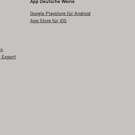
App Deutsche Weine
Google Playstore für Android
App Store für iOS
en
 Export