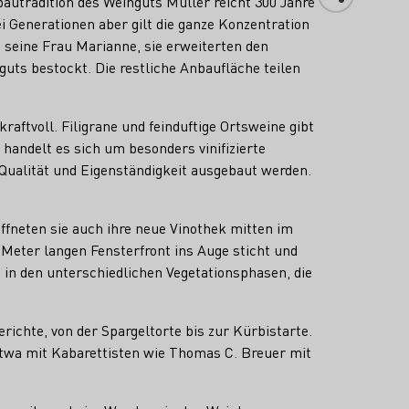
autradition des Weinguts Müller reicht 300 Jahre
i Generationen aber gilt die ganze Konzentration
seine Frau Marianne, sie erweiterten den
guts bestockt. Die restliche Anbaufläche teilen
raftvoll. Filigrane und feinduftige Ortsweine gibt
handelt es sich um besonders vinifizierte
ualität und Eigenständigkeit ausgebaut werden.
ffneten sie auch ihre neue Vinothek mitten im
Meter langen Fensterfront ins Auge sticht und
 in den unterschiedlichen Vegetationsphasen, die
ichte, von der Spargeltorte bis zur Kürbistarte.
twa mit Kabarettisten wie Thomas C. Breuer mit