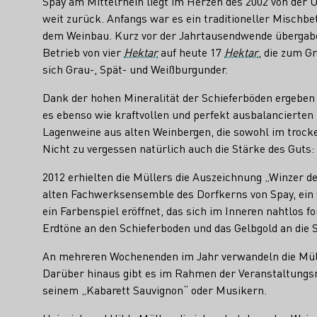
Spay am Mittelrhein liegt im Herzen des 2002 von der 
weit zurück. Anfangs war es ein traditioneller Mischbe
dem Weinbau. Kurz vor der Jahrtausendwende übergaben
Betrieb von vier
Hektar
auf heute 17
Hektar
, die zum G
sich Grau-, Spät- und Weißburgunder.
Dank der hohen Mineralität der Schieferböden ergeben si
es ebenso wie kraftvollen und perfekt ausbalancierten 
Lagenweine aus alten Weinbergen, die sowohl im trock
Nicht zu vergessen natürlich auch die Stärke des Guts
2012 erhielten die Müllers die Auszeichnung „Winzer d
alten Fachwerksensemble des Dorfkerns von Spay, ein G
ein Farbenspiel eröffnet, das sich im Inneren nahtlos 
Erdtöne an den Schieferboden und das Gelbgold an die 
An mehreren Wochenenden im Jahr verwandeln die Müller
Darüber hinaus gibt es im Rahmen der Veranstaltungsr
seinem „Kabarett Sauvignon“ oder Musikern.