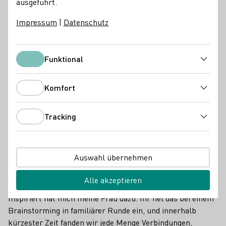
Welche Weine faszinieren ihn zurzeit? Hier verrät er es:
ausgeführt.
Impressum
|
Datenschutz
DWI Aktuell
Funktional
Funktional
Komfort
Komfort
Tracking
Tracking
Auswahl übernehmen
Alle akzeptieren
Wer hat Sie zu dem „Weinigel“ inspiriert?
Inspiriert hat mich meine Frau dazu. Ihr fiel das bei einem
Brainstorming in familiärer Runde ein, und innerhalb
kürzester Zeit fanden wir jede Menge Verbindungen,