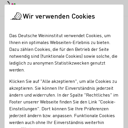
EN
Tagesmodus
Nachtmodus
Haup
Haup
Wir verwenden Cookies
News & Medien
Meldungen
Startseite
Das Deutsche Weininstitut verwendet Cookies, um
"Der Weinigel"
Ihnen ein optimales Webseiten-Erlebnis zu bieten.
Dazu zählen Cookies, die für den Betrieb der Seite
Johannes Karkosch
notwendig sind (funktionale Cookies) sowie solche, die
plädiert für
lediglich zu anonymen Statistikzwecken genutzt
werden.
Weinidentität
Klicken Sie auf "Alle akzeptieren", um alle Cookies zu
18.01.23
akzeptieren. Sie können Ihr Einverständnis jederzeit
Das Deutsche Weininstitut (DWI) interviewt Journalisten,
ändern und widerrufen. In der Spalte "Rechtliches" im
Blogger, Sommeliers und Influencer zum Thema "Weinland
Footer unserer Webseite finden Sie den Link "Cookie-
Deutschland". Johannes Karkosch ist nicht nur "der
Einstellungen". Dort können Sie Ihre Präferenzen
Weinigel", sondern auch Sommelier und Webshop-
jederzeit ändern bzw. anpassen. Funktionale Cookies
Betreiber. Wer schuf den sympathischen "Weinigel"?
werden auch ohne Ihr Einverständnis weiterhin