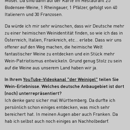
Mosel. Da sind dann auf der Karte im Restaurant 25
Bodensee-Weine, 1 Rheingauer, 1 Pfälzer, gefolgt von 40
Italienern und 30 Franzosen.
Da würde ich mir sehr wünschen, dass wir Deutsche mehr
zu einer heimischen Weinidentität finden, so wie ich das in
Österreich, Italien, Frankreich, etc… erlebe. Dass wir uns
offener auf den Weg machen, die heimische Welt
fantastischer Weine zu entdecken und ein Stück mehr
Wein-Patriotismus entwickeln. Grund genug Stolz zu sein
auf die Weine aus unserem Land haben wir ja.
In Ihrem
YouTube-Videokanal "der Weinigel"
teilen Sie
Wein-Erlebnisse. Welches deutsche Anbaugebiet ist dort
(noch) unterrepräsentiert?
Ich denke ganz sicher mal Württemberg. Da durfte ich
persönlich schon einiges entdecken, was mich sehr
bereichert hat. In meinen Augen aber auch Franken. Da
hab ich selbst auch noch einiges an Nachholbedarf.