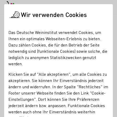
EN
Tagesmodus
Nachtmodus
Haup
Haup
Wir verwenden Cookies
Weinbranche
Weinerzeugersuche
Weingut Hagemann -Char
Startseite
Das Deutsche Weininstitut verwendet Cookies, um
Ihnen ein optimales Webseiten-Erlebnis zu bieten.
Weingut Hagemann -
Dazu zählen Cookies, die für den Betrieb der Seite
notwendig sind (funktionale Cookies) sowie solche, die
Charlottenhof-
lediglich zu anonymen Statistikzwecken genutzt
werden.
Erzeugnisse
Klicken Sie auf "Alle akzeptieren", um alle Cookies zu
Perlwein / Secco
Sekt
Vegan
Wein
akzeptieren. Sie können Ihr Einverständnis jederzeit
Alkoholfreier Wein/Sekt/Secco
Traubensaft
Brände / Destillate
ändern und widerrufen. In der Spalte "Rechtliches" im
Roséwein
Eiswein
Weinschorle
Footer unserer Webseite finden Sie den Link "Cookie-
Einstellungen". Dort können Sie Ihre Präferenzen
Mitgliedschaften
jederzeit ändern bzw. anpassen. Funktionale Cookies
werden auch ohne Ihr Einverständnis weiterhin
Deutscher Weinbauverband e.V.
Rheinhessenwein e.V.