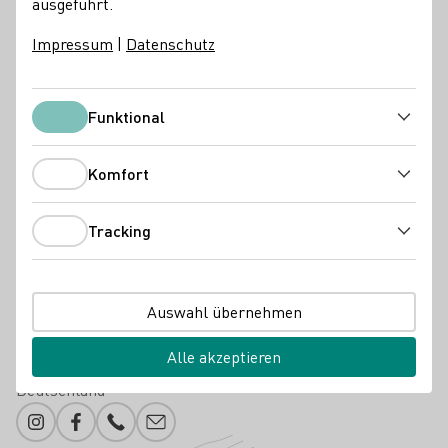
ausgeführt.
Services
Impressum
|
Datenschutz
Vinothek
Online Versand ab Hof
Unterkunftsarten
Funktional
Funktional
Gästezimmer
Wohnmobil-Stellplatz
Komfort
Komfort
Besondere Angebote
Tracking
Gruppenbesuche
Rebstockpatenschaften
Weinbergsfahrten
Tracking
Mobile Vinothek
Radreisende willkommen
Kontakt
Auswahl übernehmen
Weingut Hagemann -Charlottenhof-
Alle akzeptieren
55278 Weinolsheim
Dalheimer Straße 23
Rheinhessen
Deutschland
Instagram
Facebook
Telefonnummer
E-Mail-Adresse