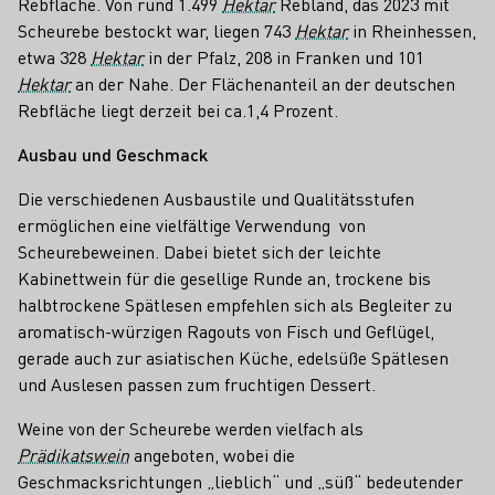
Rebfläche. Von rund 1.499
Hektar
Rebland, das 2023 mit
Scheurebe bestockt war, liegen 743
Hektar
in Rheinhessen,
etwa 328
Hektar
in der Pfalz, 208 in Franken und 101
Hektar
an der Nahe. Der Flächenanteil an der deutschen
Rebfläche liegt derzeit bei ca.1,4 Prozent.
Ausbau und Geschmack
Die verschiedenen Ausbaustile und Qualitätsstufen
ermöglichen eine vielfältige Verwendung von
Scheurebeweinen. Dabei bietet sich der leichte
Kabinettwein für die gesellige Runde an, trockene bis
halbtrockene Spätlesen empfehlen sich als Begleiter zu
aromatisch-würzigen Ragouts von Fisch und Geflügel,
gerade auch zur asiatischen Küche, edelsüße Spätlesen
und Auslesen passen zum fruchtigen Dessert.
Weine von der Scheurebe werden vielfach als
Prädikatswein
angeboten, wobei die
Geschmacksrichtungen „lieblich“ und „süß“ bedeutender