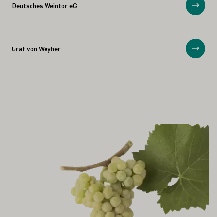
Deutsches Weintor eG
Anzei
Graf von Weyher
Anzei
 AUCH INTERESSIEREN
Mehr erfahren