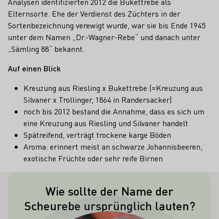
Analysen identifizierten 2012 die Bukettrebe als
Elternsorte. Ehe der Verdienst des Züchters in der
Sortenbezeichnung verewigt wurde, war sie bis Ende 1945
unter dem Namen „Dr.-Wagner-Rebe“ und danach unter
„Sämling 88“ bekannt.
Auf einen Blick
Kreuzung aus Riesling x Bukettrebe (=Kreuzung aus
Silvaner x Trollinger, 1864 in Randersacker)
noch bis 2012 bestand die Annahme, dass es sich um
eine Kreuzung aus Riesling und Silvaner handelt
Spätreifend, verträgt trockene karge Böden
Aroma: erinnert meist an schwarze Johannisbeeren,
exotische Früchte oder sehr reife Birnen
Wie sollte der Name der
Ursprünglich wollte man ihr den
Scheurebe ursprünglich lauten?
Namen "Scheus Liebling" geben, was