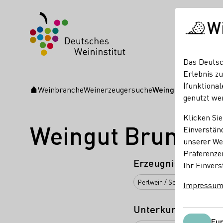
W
Das Deutsc
Erlebnis zu
(funktional
Weinbranche
Weinerzeugersuche
Weingut Bruno Sch
Startseite
genutzt we
Klicken Sie
Weingut Bruno Sc
Einverständ
unserer Web
Präferenze
Erzeugnisse
Ihr Einvers
Perlwein / Secco
Sekt
W
Impressu
Unterkunftsarten
Fun