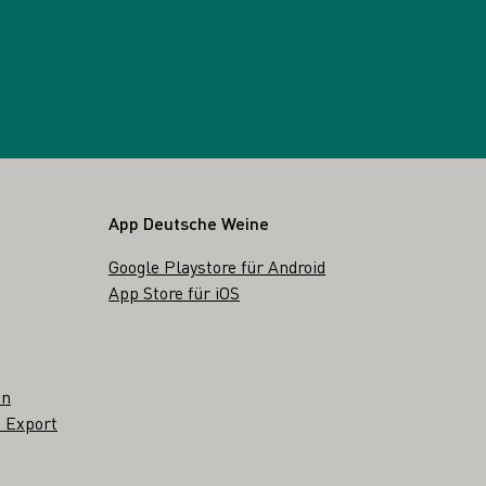
App Deutsche Weine
Google Playstore für Android
App Store für iOS
en
 Export