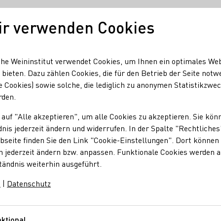
ir verwenden Cookies
Unser Wein
Regionen
Seminare & Event
he Weininstitut verwendet Cookies, um Ihnen ein optimales We
 bieten. Dazu zählen Cookies, die für den Betrieb der Seite notw
e Cookies) sowie solche, die lediglich zu anonymen Statistikzwe
reieck
rden.
 auf "Alle akzeptieren", um alle Cookies zu akzeptieren. Sie kön
hreieck
nis jederzeit ändern und widerrufen. In der Spalte "Rechtliches
seite finden Sie den Link "Cookie-Einstellungen". Dort können 
n jederzeit ändern bzw. anpassen. Funktionale Cookies werden 
tändnis weiterhin ausgeführt.
ein
Traubensaft
Federweißer
Roséwein
m
|
Datenschutz
ktional