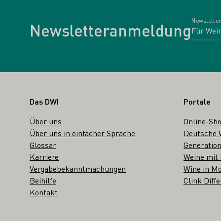
Newsletter
Newsletteranmeldung
Fußbereich
Das DWI
Portale
Über uns
Online-Sh
Über uns in einfacher Sprache
Deutsche 
Glossar
Generation
Karriere
Weine mit
Vergabebekanntmachungen
Wine in Mo
Beihilfe
Clink Diffe
Kontakt