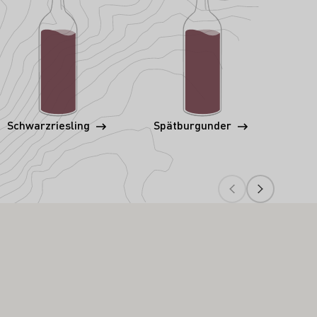
Schwarzriesling
Spätburgunder
C