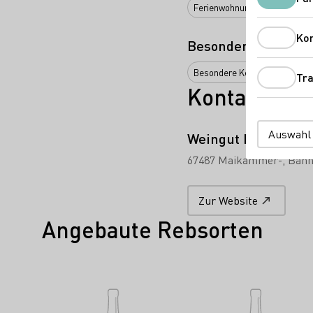
Ferienwohnung
Ko
Besondere Angebot
Besondere Keller
Weinprob
Tra
Kontakt
Auswahl
Weingut Bruno Sch
67487 Maikammer-
Bahn
Zur Website
Angebaute Rebsorten