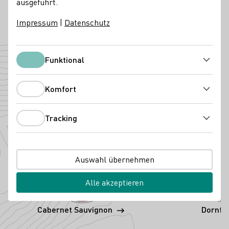
ausgeführt.
Telefonnummer
E-Mail-Adresse
Impressum
|
Datenschutz
Zur Website
Angebaute Rebsorten
Funktional
Funktional
Komfort
Komfort
Tracking
Tracking
Auswahl übernehmen
Alle akzeptieren
Cabernet Sauvignon
Dornfe