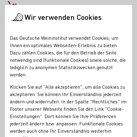
EN
Tagesmodus
Nachtmodus
Haup
Haup
Wir verwenden Cookies
Weinbranche
Weinerzeugersuche
Krück
Startseite
Das Deutsche Weininstitut verwendet Cookies, um
Ihnen ein optimales Webseiten-Erlebnis zu bieten.
Krück
Dazu zählen Cookies, die für den Betrieb der Seite
notwendig sind (funktionale Cookies) sowie solche, die
Erzeugnisse
lediglich zu anonymen Statistikzwecken genutzt
werden.
Glühwein
Perlwein / Secco
Sekt
Wein
Klicken Sie auf "Alle akzeptieren", um alle Cookies zu
Besondere Angebote
akzeptieren. Sie können Ihr Einverständnis jederzeit
Gruppenbesuche
ändern und widerrufen. In der Spalte "Rechtliches" im
Kontakt
Footer unserer Webseite finden Sie den Link "Cookie-
Einstellungen". Dort können Sie Ihre Präferenzen
jederzeit ändern bzw. anpassen. Funktionale Cookies
Krück
werden auch ohne Ihr Einverständnis weiterhin
67229 Großkarlbach
Sperbergasse 1
Pfalz
Deutschland