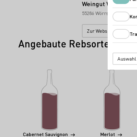
Weingut Weinmann
55286 Wörrstadt
Rommer
Ko
Zur Website
Tra
Angebaute Rebsorten
Auswahl
Cabernet Sauvignon
Merlot