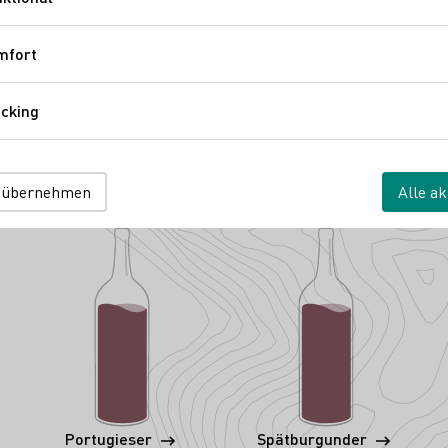
Funktional
sheimer Straße 105
Pfalz
Deutschland
mfort
Komfort
cking
Tracking
 übernehmen
Alle ak
Portugieser
Spätburgunder