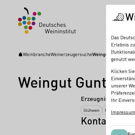
W
Das Deutsc
Erlebnis zu
(funktional
Weinbranche
Weinerzeugersuche
Weingut Gunter & 
Startseite
genutzt we
Klicken Sie
Weingut Gunter 
Einverständ
unserer Web
Präferenze
Erzeugnisse
Ihr Einvers
Glühwein
Perlwein / Secco
Impressu
Kontakt
Fun