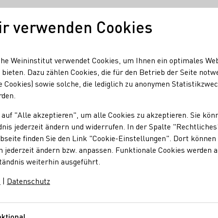
ir verwenden Cookies
Unser Wein
Regionen
Seminare & Event
he Weininstitut verwendet Cookies, um Ihnen ein optimales We
 bieten. Dazu zählen Cookies, die für den Betrieb der Seite notw
e Cookies) sowie solche, die lediglich zu anonymen Statistikzwe
Ute Weinmann
rden.
 auf "Alle akzeptieren", um alle Cookies zu akzeptieren. Sie kön
& Ute Weinmann
nis jederzeit ändern und widerrufen. In der Spalte "Rechtliches
seite finden Sie den Link "Cookie-Einstellungen". Dort können 
n jederzeit ändern bzw. anpassen. Funktionale Cookies werden 
tändnis weiterhin ausgeführt.
Sekt
Vegan
Wein
Traubensaft
Weinessig
m
|
Datenschutz
ktional