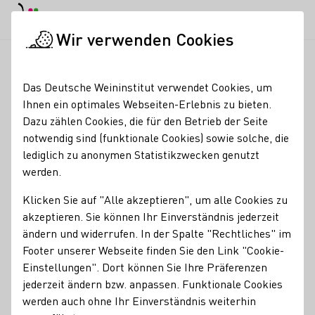
EN
Tagesmodus
Nachtmodus
Haup
Haup
Wir verwenden Cookies
Weinbranche
Weinerzeugersuche
Weingut Sonnenhof, Inh. 
Startseite
Das Deutsche Weininstitut verwendet Cookies, um
Ihnen ein optimales Webseiten-Erlebnis zu bieten.
Weingut Sonnenhof, Inh.
Dazu zählen Cookies, die für den Betrieb der Seite
notwendig sind (funktionale Cookies) sowie solche, die
Martin Fischer
lediglich zu anonymen Statistikzwecken genutzt
werden.
Erzeugnisse
Klicken Sie auf "Alle akzeptieren", um alle Cookies zu
Glühwein
Orange
Perlwein / Secco
Sekt
Wein
akzeptieren. Sie können Ihr Einverständnis jederzeit
Alkoholfreier Wein/Sekt/Secco
Roséwein
ändern und widerrufen. In der Spalte "Rechtliches" im
Footer unserer Webseite finden Sie den Link "Cookie-
Mitgliedschaften
Einstellungen". Dort können Sie Ihre Präferenzen
Interessengemeinschaft Deutsches Barrique-Forum
jederzeit ändern bzw. anpassen. Funktionale Cookies
werden auch ohne Ihr Einverständnis weiterhin
Württemberger Weingüter e.V
Wine in Moderation (WiM)