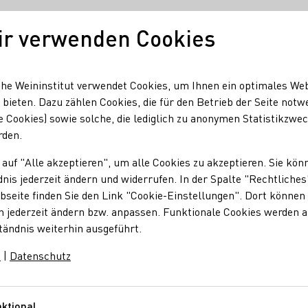
ir verwenden Cookies
Unser Wein
Regionen
Seminare & Event
he Weininstitut verwendet Cookies, um Ihnen ein optimales We
 bieten. Dazu zählen Cookies, die für den Betrieb der Seite notw
e Cookies) sowie solche, die lediglich zu anonymen Statistikzwe
kle
rden.
 auf "Alle akzeptieren", um alle Cookies zu akzeptieren. Sie kön
ürkle
nis jederzeit ändern und widerrufen. In der Spalte "Rechtliches
seite finden Sie den Link "Cookie-Einstellungen". Dort können 
n jederzeit ändern bzw. anpassen. Funktionale Cookies werden 
tändnis weiterhin ausgeführt.
m
|
Datenschutz
kle
enpromenade 13
Hessische Bergstraße
Deutschland
ktional