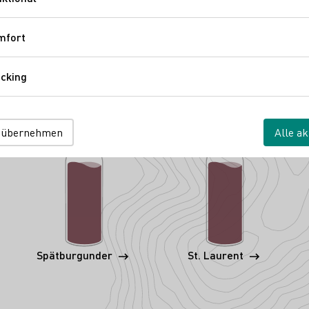
Funktional
mfort
Komfort
cking
Tracking
 übernehmen
Alle ak
Spätburgunder
St. Laurent