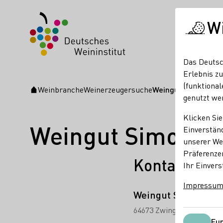
W
Das Deutsc
Erlebnis zu
(funktional
Weinbranche
Weinerzeugersuche
Weingut Simon-Bür
Startseite
genutzt we
Klicken Sie
Weingut Simon-B
Einverständ
unserer Web
Präferenze
Kontakt
Ihr Einvers
Impressu
Weingut Simon-Bür
64673 Zwingenberg
Wies
Fun