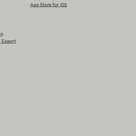
App Store für iOS
en
 Export