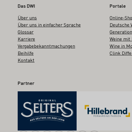
Fußbereich
Das DWI
Portale
Über uns
Online-Sh
Über uns in einfacher Sprache
Deutsche 
Glossar
Generation
Karriere
Weine mit
Vergabebekanntmachungen
Wine in Mo
Beihilfe
Clink Diffe
Kontakt
Partner