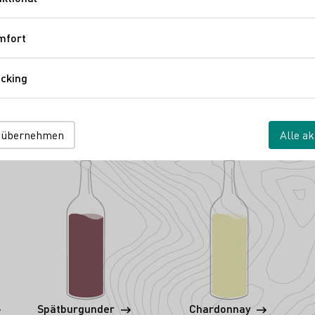
Funktional
eG
de 2
Baden
Deutschland
mfort
Komfort
cking
Tracking
 übernehmen
Alle ak
Spätburgunder
Chardonnay