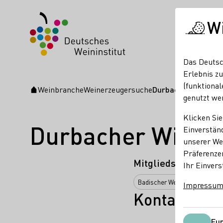
W
Das Deutsc
Erlebnis zu
(funktional
Weinbranche
Weinerzeugersuche
Durbacher Winzer 
Startseite
genutzt we
Klicken Sie
Durbacher Winze
Einverständ
unserer Web
Präferenze
Mitgliedschaften
Ihr Einvers
Badischer Weinbauverband e.V
Impressu
Kontakt
Fun