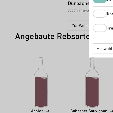
Durbacher Winzer 
77770 Durbach
Nachtwei
Ko
Zur Website
Tra
Angebaute Rebsorten
Auswahl
Acolon
Cabernet Sauvignon