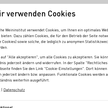
ir verwenden Cookies
Unser Wein
Regionen
Seminare & Event
he Weininstitut verwendet Cookies, um Ihnen ein optimales We
 bieten. Dazu zählen Cookies, die für den Betrieb der Seite notw
e Cookies) sowie solche, die lediglich zu anonymen Statistikzwe
eG
rden.
 auf "Alle akzeptieren", um alle Cookies zu akzeptieren. Sie kön
r eG
nis jederzeit ändern und widerrufen. In der Spalte "Rechtliches
seite finden Sie den Link "Cookie-Einstellungen". Dort können 
n jederzeit ändern bzw. anpassen. Funktionale Cookies werden 
tändnis weiterhin ausgeführt.
.
m
|
Datenschutz
ktional