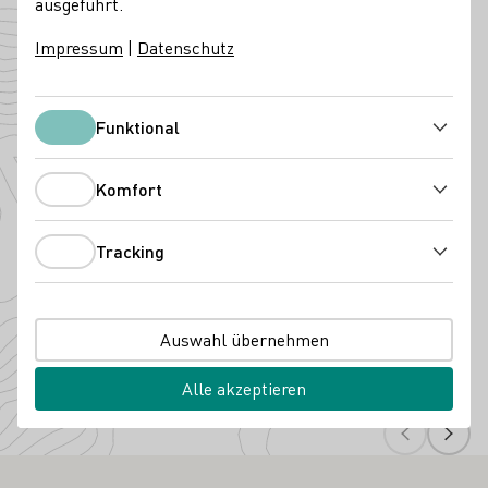
ausgeführt.
Angebaute Rebsorten
Impressum
|
Datenschutz
Funktional
Funktional
Komfort
Komfort
Tracking
Tracking
Cabernet Sauvignon
Dornfe
Auswahl übernehmen
Alle akzeptieren