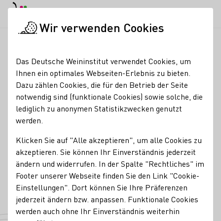
EN
Tagesmodus
Nachtmodus
Haup
Haup
Wir verwenden Cookies
Weinbranche
Weinerzeugersuche
Weingut Heissler
Startseite
Das Deutsche Weininstitut verwendet Cookies, um
Ihnen ein optimales Webseiten-Erlebnis zu bieten.
Weingut Heissler
Dazu zählen Cookies, die für den Betrieb der Seite
notwendig sind (funktionale Cookies) sowie solche, die
Virtuelle und live Weinproben mit Führung
lediglich zu anonymen Statistikzwecken genutzt
werden.
Kontakt
Klicken Sie auf "Alle akzeptieren", um alle Cookies zu
Weingut Heissler
akzeptieren. Sie können Ihr Einverständnis jederzeit
67098 Bad Dürkheim
Obermarkt 13
Pfalz
Deutschland
ändern und widerrufen. In der Spalte "Rechtliches" im
Footer unserer Webseite finden Sie den Link "Cookie-
Facebook
Telefonnummer
Einstellungen". Dort können Sie Ihre Präferenzen
jederzeit ändern bzw. anpassen. Funktionale Cookies
werden auch ohne Ihr Einverständnis weiterhin
Zur Website