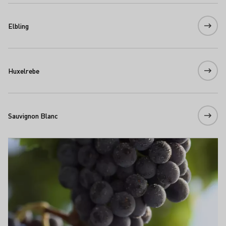
Elbling
Huxelrebe
Sauvignon Blanc
Rote Rebsorten
Mehr erfahren