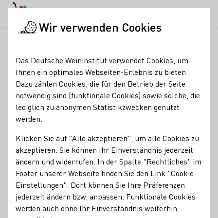
EN
Tagesmodus
Nachtmodus
Haup
Haup
Wir verwenden Cookies
Unser Wein
Rebsorten
Startseite
Das Deutsche Weininstitut verwendet Cookies, um
Rebsorten
Ihnen ein optimales Webseiten-Erlebnis zu bieten.
Dazu zählen Cookies, die für den Betrieb der Seite
Auf rund 103.000
Hektar
werden mehr als 100 Rebsorten
notwendig sind (funktionale Cookies) sowie solche, die
angebaut, davon zwei Drittel weiße und ein Drittel rote
lediglich zu anonymen Statistikzwecken genutzt
Rebsorten. Es gibt Gebiete, in denen fast ausschließlich
werden.
Weißwein angebaut wird, wie an Mosel, Saar und Ruwer.
Südlich gelegenere Regionen wie Württemberg und Baden
Klicken Sie auf "Alle akzeptieren", um alle Cookies zu
haben eine beachtenswerte Rotweintradition. Zu den
akzeptieren. Sie können Ihr Einverständnis jederzeit
traditionellen Rotweinerzeugern gehören auch die
ändern und widerrufen. In der Spalte "Rechtliches" im
Ahrwinzer im Norden.
Footer unserer Webseite finden Sie den Link "Cookie-
Einstellungen". Dort können Sie Ihre Präferenzen
Fakten
> 100
jederzeit ändern bzw. anpassen. Funktionale Cookies
werden auch ohne Ihr Einverständnis weiterhin
Rebsorten