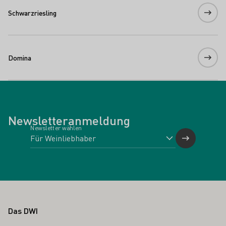
Schwarzriesling
Domina
Newsletteranmeldung
Newsletter wählen
Fußbereich
Das DWI