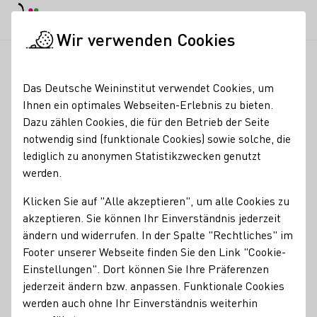
EN
Tagesmodus
Nachtmodus
Haup
Haup
Wir verwenden Cookies
Weinbranche
Weinerzeugersuche
Weingut Waldemar Braun
Startseite
Das Deutsche Weininstitut verwendet Cookies, um
Ihnen ein optimales Webseiten-Erlebnis zu bieten.
Weingut Waldemar
Dazu zählen Cookies, die für den Betrieb der Seite
notwendig sind (funktionale Cookies) sowie solche, die
Braun
lediglich zu anonymen Statistikzwecken genutzt
werden.
Gewölbekeller mit Kunstaustellung, April bis Oktober
Weinbar im mediterranen Gutshof, Öffnungszeiten:
Klicken Sie auf "Alle akzeptieren", um alle Cookies zu
Sommer Montags-Samstags von 10-12 Uhr und 13:30-18
akzeptieren. Sie können Ihr Einverständnis jederzeit
Uhr Sonn- und Feiertags von 10-12 Uhr, Winter Montags-
ändern und widerrufen. In der Spalte "Rechtliches" im
Samstags 10-12 Uhr und 13:30 - 17 Uhr
Footer unserer Webseite finden Sie den Link "Cookie-
Einstellungen". Dort können Sie Ihre Präferenzen
Erzeugnisse
jederzeit ändern bzw. anpassen. Funktionale Cookies
Perlwein / Secco
Sekt
Wein
Roséwein
Eiswein
werden auch ohne Ihr Einverständnis weiterhin