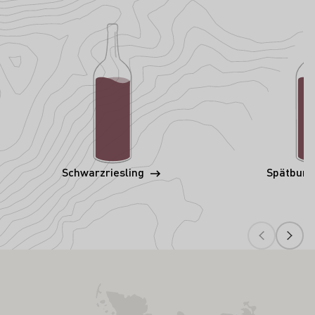
Schwarzriesling
Spätbur