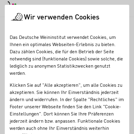
EN
Tagesmodus
Nachtmodus
Haup
Haup
Wir verwenden Cookies
Weinbranche
Weinerzeugersuche
Velis Vineyards
Startseite
Das Deutsche Weininstitut verwendet Cookies, um
Ihnen ein optimales Webseiten-Erlebnis zu bieten.
Velis Vineyards
Dazu zählen Cookies, die für den Betrieb der Seite
notwendig sind (funktionale Cookies) sowie solche, die
Erzeugnisse
lediglich zu anonymen Statistikzwecken genutzt
werden.
Wein
Klicken Sie auf "Alle akzeptieren", um alle Cookies zu
Mitgliedschaften
akzeptieren. Sie können Ihr Einverständnis jederzeit
keine
ändern und widerrufen. In der Spalte "Rechtliches" im
Footer unserer Webseite finden Sie den Link "Cookie-
Services
Einstellungen". Dort können Sie Ihre Präferenzen
jederzeit ändern bzw. anpassen. Funktionale Cookies
Restaurant
Vinothek
werden auch ohne Ihr Einverständnis weiterhin