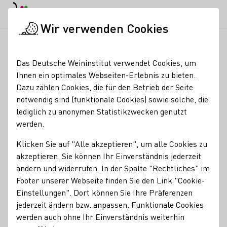
EN
Tagesmodus
Nachtmodus
Haup
Haup
Wir verwenden Cookies
Weinbranche
Weinerzeugersuche
Weingut Brenneis-Koch
Startseite
Das Deutsche Weininstitut verwendet Cookies, um
Ihnen ein optimales Webseiten-Erlebnis zu bieten.
Weingut Brenneis-Koch
Dazu zählen Cookies, die für den Betrieb der Seite
notwendig sind (funktionale Cookies) sowie solche, die
Erzeugnisse
lediglich zu anonymen Statistikzwecken genutzt
werden.
Wein
Klicken Sie auf "Alle akzeptieren", um alle Cookies zu
Mitgliedschaften
akzeptieren. Sie können Ihr Einverständnis jederzeit
keine
ändern und widerrufen. In der Spalte "Rechtliches" im
Kontakt
Footer unserer Webseite finden Sie den Link "Cookie-
Einstellungen". Dort können Sie Ihre Präferenzen
jederzeit ändern bzw. anpassen. Funktionale Cookies
Weingut Brenneis-Koch
werden auch ohne Ihr Einverständnis weiterhin
67098 Bad Dürkheim-Leistadt
Freinsheimer Straße
Pfalz