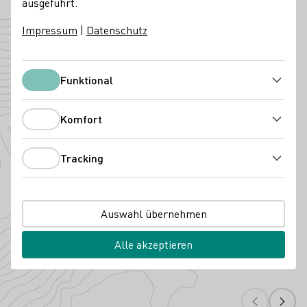
ausgeführt.
Deutschland
Impressum
|
Datenschutz
Angebaute Rebsorten
Funktional
Funktional
Komfort
Komfort
Tracking
Tracking
Auswahl übernehmen
Merlot
Spätbur
Alle akzeptieren