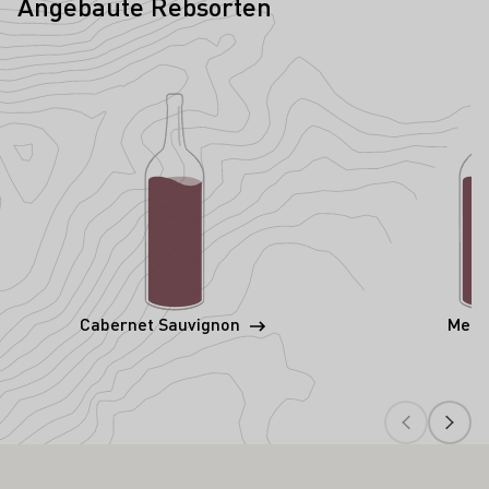
Angebaute Rebsorten
Cabernet Sauvignon
Merl