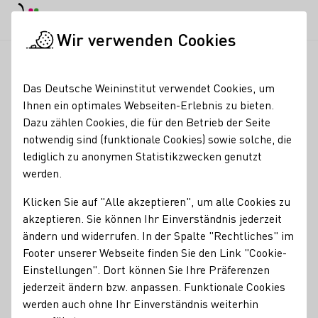
EN
Tagesmodus
Nachtmodus
Haup
Haup
Wir verwenden Cookies
Weinbranche
Weinerzeugersuche
Oberkircher Winzer eG
Startseite
Das Deutsche Weininstitut verwendet Cookies, um
Ihnen ein optimales Webseiten-Erlebnis zu bieten.
Oberkircher Winzer eG
Dazu zählen Cookies, die für den Betrieb der Seite
notwendig sind (funktionale Cookies) sowie solche, die
Erzeugnisse
lediglich zu anonymen Statistikzwecken genutzt
werden.
Glühwein
Perlwein / Secco
Sekt
Wein
Alkoholfreier Wein/Sekt/Secco
Federweißer
Roséwein
Klicken Sie auf "Alle akzeptieren", um alle Cookies zu
Eiswein
akzeptieren. Sie können Ihr Einverständnis jederzeit
ändern und widerrufen. In der Spalte "Rechtliches" im
Footer unserer Webseite finden Sie den Link "Cookie-
Mitgliedschaften
Einstellungen". Dort können Sie Ihre Präferenzen
Generation Pinot e.V.
Badischer Weinbauverband e.V.
jederzeit ändern bzw. anpassen. Funktionale Cookies
werden auch ohne Ihr Einverständnis weiterhin
Services