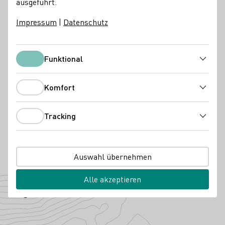
ausgeführt.
Vinothek
Online Versand ab Hof
Impressum
|
Datenschutz
Besondere Angebote
Funktional
Gruppenbesuche
Funktional
Kontakt
Komfort
Komfort
Weingut Uhinck - Steigerhof
67592 Flörsheim-Dalsheim
Steigerhof 1
Rheinhessen
Tracking
Tracking
Deutschland
Instagram
Facebook
Telefonnummer
E-Mail-Adresse
Auswahl übernehmen
Zur Website
Alle akzeptieren
Angebaute Rebsorten