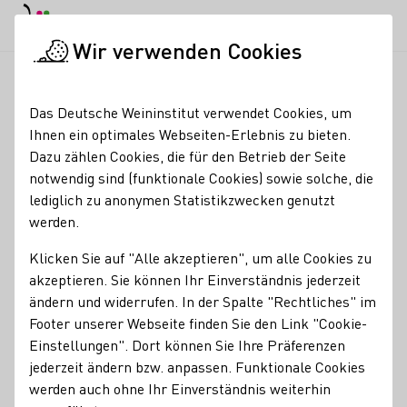
EN
Tagesmodus
Nachtmodus
Haup
Haup
Wir verwenden Cookies
Weinbranche
Weinerzeugersuche
Weingut Uhinck - Steiger
Startseite
Das Deutsche Weininstitut verwendet Cookies, um
Ihnen ein optimales Webseiten-Erlebnis zu bieten.
Weingut Uhinck -
Dazu zählen Cookies, die für den Betrieb der Seite
notwendig sind (funktionale Cookies) sowie solche, die
Steigerhof
lediglich zu anonymen Statistikzwecken genutzt
werden.
Erzeugnisse
Klicken Sie auf "Alle akzeptieren", um alle Cookies zu
Glühwein
Perlwein / Secco
Sekt
Vegan
Wein
Traubensaft
akzeptieren. Sie können Ihr Einverständnis jederzeit
Brände / Destillate
Roséwein
ändern und widerrufen. In der Spalte "Rechtliches" im
Footer unserer Webseite finden Sie den Link "Cookie-
Mitgliedschaften
Einstellungen". Dort können Sie Ihre Präferenzen
Generation Riesling
Rheinhessenwein e.V.
jederzeit ändern bzw. anpassen. Funktionale Cookies
werden auch ohne Ihr Einverständnis weiterhin
Services