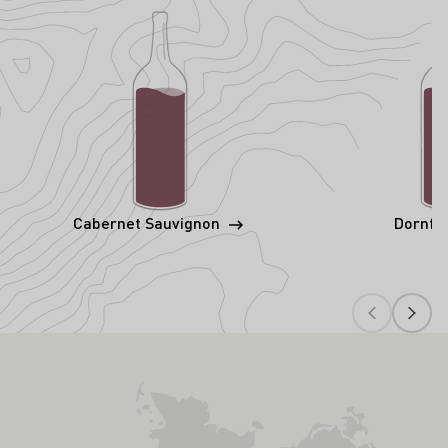
Cabernet Sauvignon
Dornfe