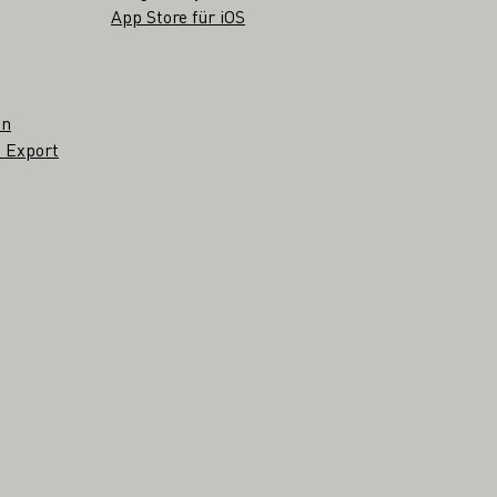
App Store für iOS
en
 Export