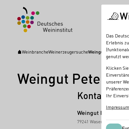
W
Das Deutsc
Erlebnis zu
(funktional
Weinbranche
Weinerzeugersuche
Weingut Peter Bri
Startseite
genutzt we
Klicken Sie
Weingut Peter Br
Einverständ
unserer Web
Präferenze
Kontakt
Ihr Einvers
Impressu
Weingut Peter Bri
79241 Wasenweiler
Weins
Fun