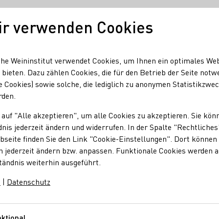
ir verwenden Cookies
Unser Wein
Regionen
Seminare & Event
he Weininstitut verwendet Cookies, um Ihnen ein optimales We
 bieten. Dazu zählen Cookies, die für den Betrieb der Seite notw
e Cookies) sowie solche, die lediglich zu anonymen Statistikzwe
em
rden.
 auf "Alle akzeptieren", um alle Cookies zu akzeptieren. Sie kön
iem
nis jederzeit ändern und widerrufen. In der Spalte "Rechtliches
seite finden Sie den Link "Cookie-Einstellungen". Dort können 
n jederzeit ändern bzw. anpassen. Funktionale Cookies werden 
tändnis weiterhin ausgeführt.
m
|
Datenschutz
em
traße 1
Baden
Deutschland
ktional