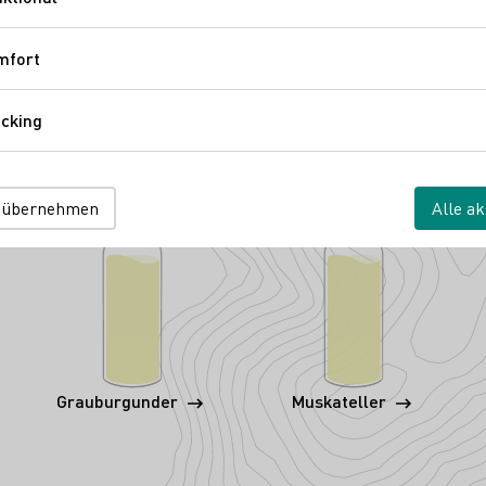
Funktional
mfort
Komfort
cking
Tracking
 übernehmen
Alle ak
Grauburgunder
Muskateller