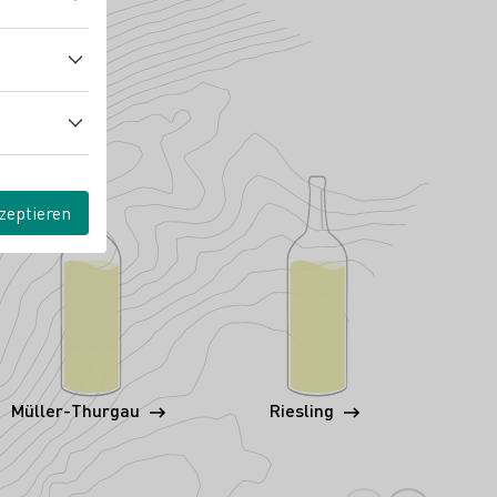
zeptieren
Müller-Thurgau
Riesling
Wei