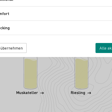
Funktional
mfort
Komfort
cking
Tracking
 übernehmen
Alle ak
Muskateller
Riesling