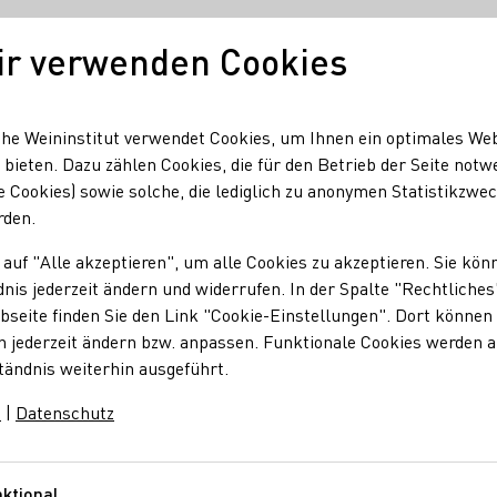
ir verwenden Cookies
Unser Wein
Regionen
Seminare & Event
he Weininstitut verwendet Cookies, um Ihnen ein optimales We
 bieten. Dazu zählen Cookies, die für den Betrieb der Seite notw
e Cookies) sowie solche, die lediglich zu anonymen Statistikzwe
haft Winzersekt GmbH
rden.
 auf "Alle akzeptieren", um alle Cookies zu akzeptieren. Sie kön
chaft Winzersekt G
nis jederzeit ändern und widerrufen. In der Spalte "Rechtliches
seite finden Sie den Link "Cookie-Einstellungen". Dort können 
n jederzeit ändern bzw. anpassen. Funktionale Cookies werden 
tändnis weiterhin ausgeführt.
m
|
Datenschutz
aft Winzersekt GmbH
el-Mort-Strasse 3 - 5
Rheinhessen
Deutschland
ktional