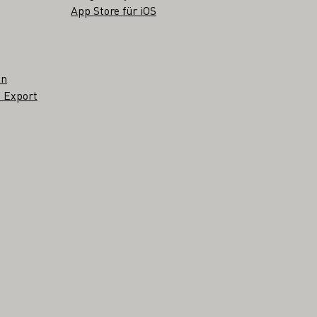
App Store für iOS
en
 Export