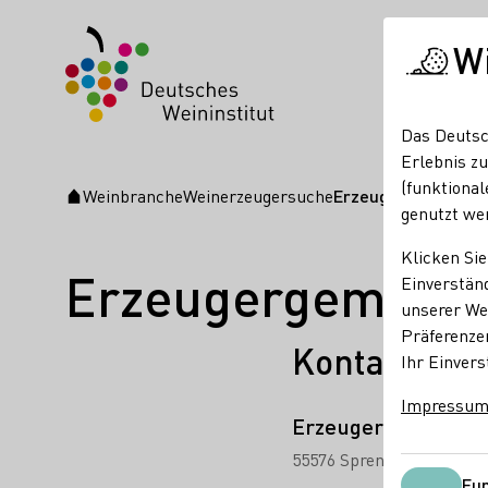
W
Das Deutsc
Erlebnis zu
(funktional
Weinbranche
Weinerzeugersuche
Erzeugergemeinsc
Startseite
genutzt we
Klicken Sie
Erzeugergemeins
Einverständ
unserer Web
Präferenze
Kontakt
Ihr Einvers
Impressu
Erzeugergemeinsch
55576 Sprendlingen
Mich
Fun