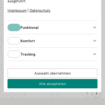
ausgeführt.
Angebaute Rebsorten
Impressum
|
Datenschutz
Funktional
Funktional
Komfort
Komfort
Tracking
Tracking
Acolon
Cabernet S
Auswahl übernehmen
Alle akzeptieren