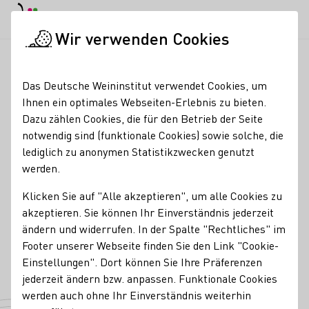
EN
Tagesmodus
Nachtmodus
Haup
Haup
Wir verwenden Cookies
Weinbranche
Weinerzeugersuche
Weingut Eugen Volz & So
Startseite
Das Deutsche Weininstitut verwendet Cookies, um
Ihnen ein optimales Webseiten-Erlebnis zu bieten.
Weingut Eugen Volz &
Dazu zählen Cookies, die für den Betrieb der Seite
notwendig sind (funktionale Cookies) sowie solche, die
Sohn
lediglich zu anonymen Statistikzwecken genutzt
werden.
Kontakt
Klicken Sie auf "Alle akzeptieren", um alle Cookies zu
Weingut Eugen Volz & Sohn
akzeptieren. Sie können Ihr Einverständnis jederzeit
76879 Essingen
Dalbergstr. 19
Pfalz
Deutschland
ändern und widerrufen. In der Spalte "Rechtliches" im
Footer unserer Webseite finden Sie den Link "Cookie-
Telefonnummer
Einstellungen". Dort können Sie Ihre Präferenzen
jederzeit ändern bzw. anpassen. Funktionale Cookies
werden auch ohne Ihr Einverständnis weiterhin
Zur Website