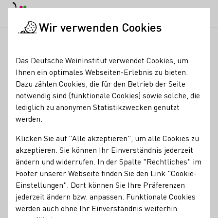
EN
Tagesmodus
Nachtmodus
Haup
Haup
Wir verwenden Cookies
Weinbranche
Weinerzeugersuche
Weingut Braun
Startseite
Das Deutsche Weininstitut verwendet Cookies, um
Ihnen ein optimales Webseiten-Erlebnis zu bieten.
Weingut Braun
Dazu zählen Cookies, die für den Betrieb der Seite
notwendig sind (funktionale Cookies) sowie solche, die
Straußwirtschaft jährlich ab dem 2. Wochenende im
lediglich zu anonymen Statistikzwecken genutzt
September bis zum 3. Wochenende im Oktober immer
werden.
Mittwochs bis Sonntags von 14 bis 20 Uhr neue Vinothek
und Holzfasskeller
Klicken Sie auf "Alle akzeptieren", um alle Cookies zu
akzeptieren. Sie können Ihr Einverständnis jederzeit
Erzeugnisse
ändern und widerrufen. In der Spalte "Rechtliches" im
Footer unserer Webseite finden Sie den Link "Cookie-
Perlwein / Secco
Sekt
Wein
Traubensaft
Federweißer
Einstellungen". Dort können Sie Ihre Präferenzen
Roséwein
jederzeit ändern bzw. anpassen. Funktionale Cookies
werden auch ohne Ihr Einverständnis weiterhin
Mitgliedschaften