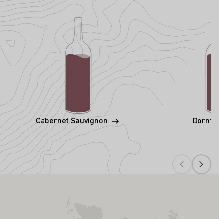
Cabernet Sauvignon
Dornfe