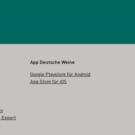
App Deutsche Weine
Google Playstore für Android
App Store für iOS
en
 Export