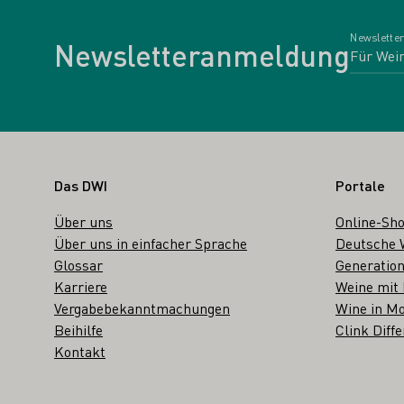
Newsletter
Newsletteranmeldung
Fußbereich
Das DWI
Portale
Über uns
Online-Sh
Über uns in einfacher Sprache
Deutsche 
Glossar
Generation
Karriere
Weine mit
Vergabebekanntmachungen
Wine in Mo
Beihilfe
Clink Diffe
Kontakt