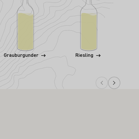
Grauburgunder
Riesling
Sau