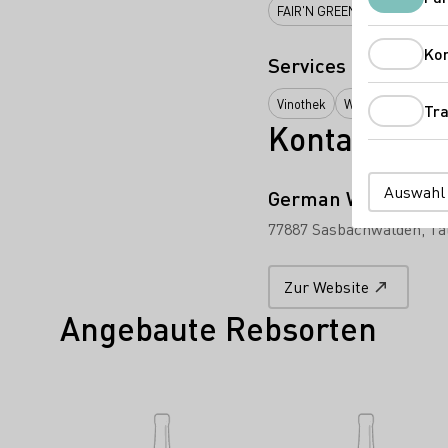
FAIR'N GREEN e.V
Badische
Ko
Services
Vinothek
Weinbar
Tra
Kontakt
Auswahl
German Wine Grou
77887 Sasbachwalden
Ta
Zur Website
Angebaute Rebsorten