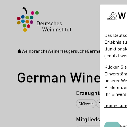
W
Das Deutsc
Erlebnis zu
(funktional
Weinbranche
Weinerzeugersuche
German Wine Gro
Startseite
genutzt we
Klicken Sie
German Wine Gr
Einverständ
unserer Web
Präferenze
Erzeugnisse
Ihr Einvers
Glühwein
Perlwein / Secco
Impressu
Mitgliedschaften
Fun