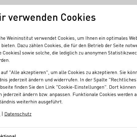
ir verwenden Cookies
Unser Wein
Regionen
Seminare & Event
he Weininstitut verwendet Cookies, um Ihnen ein optimales We
 bieten. Dazu zählen Cookies, die für den Betrieb der Seite notw
e Cookies) sowie solche, die lediglich zu anonymen Statistikzwe
up GWG GmbH
rden.
 auf "Alle akzeptieren", um alle Cookies zu akzeptieren. Sie kön
oup GWG GmbH
nis jederzeit ändern und widerrufen. In der Spalte "Rechtliches
seite finden Sie den Link "Cookie-Einstellungen". Dort können 
n jederzeit ändern bzw. anpassen. Funktionale Cookies werden 
tändnis weiterhin ausgeführt.
Sekt
Wein
Alkoholfreier Wein/Sekt/Secco
Traubensaft
Brände / De
m
|
Datenschutz
ktional