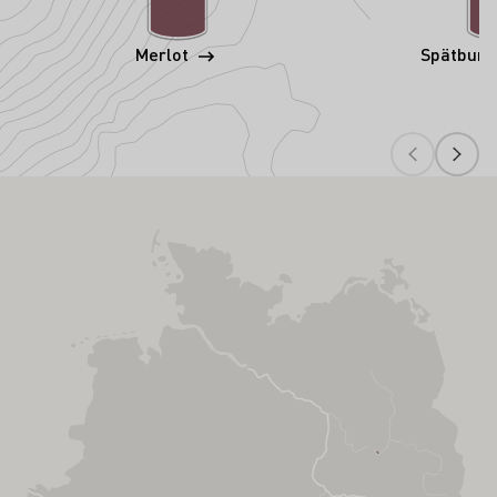
Merlot
Spätbur