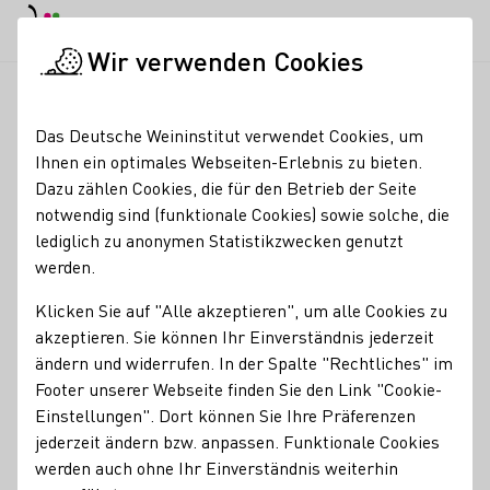
EN
Tagesmodus
Nachtmodus
Haup
Haup
Wir verwenden Cookies
Weinbranche
Weinerzeugersuche
Weingut CRASS
Startseite
Das Deutsche Weininstitut verwendet Cookies, um
Ihnen ein optimales Webseiten-Erlebnis zu bieten.
Weingut CRASS
Dazu zählen Cookies, die für den Betrieb der Seite
notwendig sind (funktionale Cookies) sowie solche, die
Vinothek geöffnet Donnerstag, Freitag von 14.00-18.00 Uhr,
lediglich zu anonymen Statistikzwecken genutzt
Samstag 11.00-18.00 Uhr
werden.
Erzeugnisse
Klicken Sie auf "Alle akzeptieren", um alle Cookies zu
akzeptieren. Sie können Ihr Einverständnis jederzeit
Sekt
Wein
Alkoholfreier Wein/Sekt/Secco
Roséwein
ändern und widerrufen. In der Spalte "Rechtliches" im
Footer unserer Webseite finden Sie den Link "Cookie-
Mitgliedschaften
Einstellungen". Dort können Sie Ihre Präferenzen
Vinissima - Frauen & Wein e.V.
FAIR'N GREEN e.V
jederzeit ändern bzw. anpassen. Funktionale Cookies
werden auch ohne Ihr Einverständnis weiterhin
Services