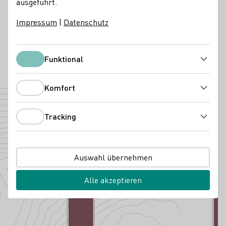
ausgeführt.
Restaurant
Impressum
|
Datenschutz
Kontakt
Weingut CRASS
Funktional
Funktional
65346 Eltville am Rhein-Erbach
Taunusstraße 2
Rheingau
Deutschland
Komfort
Komfort
Angebaute Rebsorten
Tracking
Tracking
Auswahl übernehmen
Alle akzeptieren