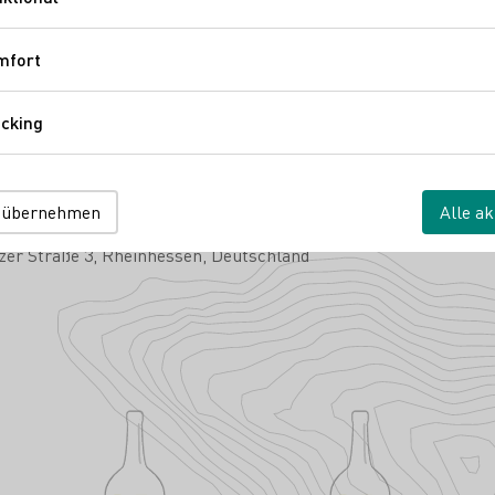
Funktional
mfort
Komfort
sverband Ökologischer Weinbau e.V.
VDP - Verband Deutscher Prädikats- u
e.V.
Rheinhessenwein e.V.
cking
Tracking
 übernehmen
Alle ak
 Becker
zer Straße 3
Rheinhessen
Deutschland