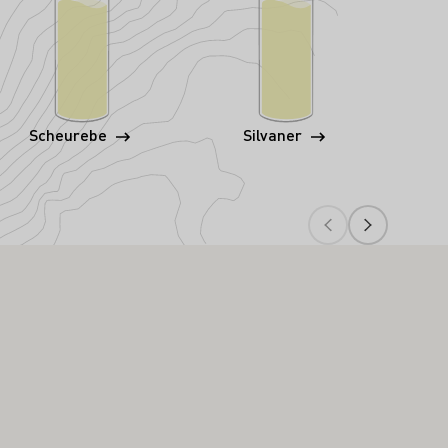
Scheurebe
Silvaner
Wei