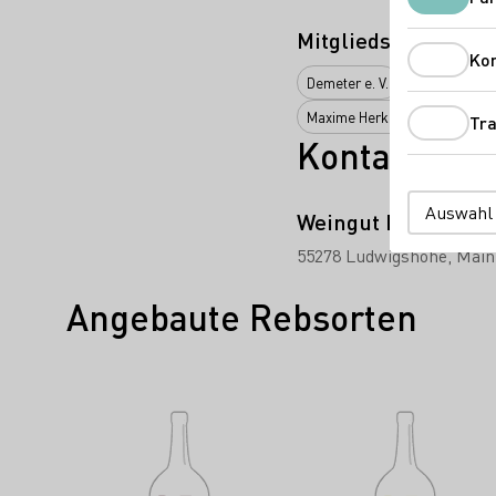
Mitgliedschaften
Ko
Demeter e. V.
ECOVIN Bunde
Maxime Herkunft Rheinhessen 
Tra
Kontakt
Auswahl
Weingut Brüder Dr.
55278 Ludwigshöhe
Main
Angebaute Rebsorten