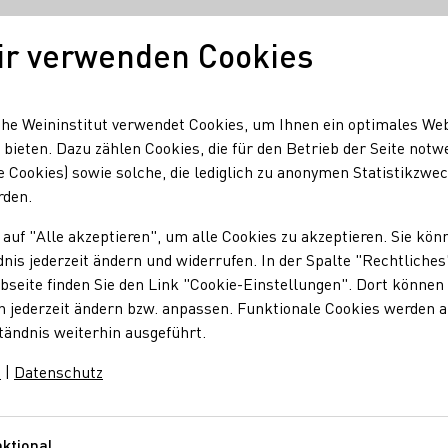
ir verwenden Cookies
Unser Wein
Regionen
Seminare & Event
he Weininstitut verwendet Cookies, um Ihnen ein optimales We
 bieten. Dazu zählen Cookies, die für den Betrieb der Seite notw
e Cookies) sowie solche, die lediglich zu anonymen Statistikzwe
 Becker
rden.
 auf "Alle akzeptieren", um alle Cookies zu akzeptieren. Sie kön
r. Becker
nis jederzeit ändern und widerrufen. In der Spalte "Rechtliches
seite finden Sie den Link "Cookie-Einstellungen". Dort können 
n jederzeit ändern bzw. anpassen. Funktionale Cookies werden 
www.brueder-dr-becker.de jeden ersten Samstag im Monat -
tändnis weiterhin ausgeführt.
m
|
Datenschutz
nge
Sekt
Wein
Traubensaft
Ungeschwefelte Weinerzeugnisse
Rosé
ktional