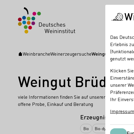
W
Das Deutsc
Erlebnis zu
(funktional
Weinbranche
Weinerzeugersuche
Weingut Brüder Dr.
Startseite
genutzt we
Klicken Sie
Weingut Brüder D
Einverständ
unserer Web
Präferenze
viele Informationen finden Sie auf unserer Web-Site: 
Ihr Einvers
offene Probe, Einkauf und Beratung
Impressu
Erzeugnisse
Bio
Bio-dynamisch
Ora
Fun