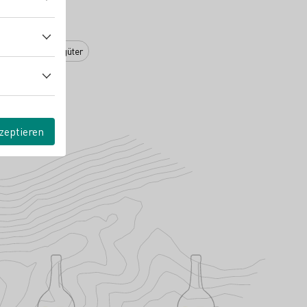
nd Qualitätsweingüter
zeptieren