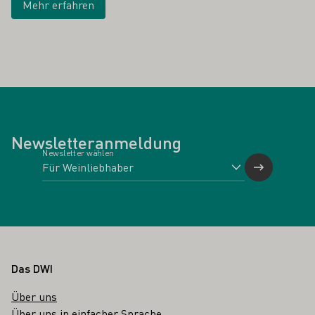
Mehr erfahren
Newsletteranmeldung
Newsletter wählen
Fußbereich
Das DWI
Über uns
Über uns in einfacher Sprache