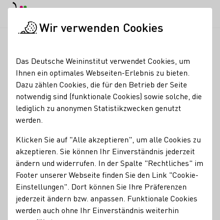
EN
Tagesmodus
Nachtmodus
Haup
Haup
Wir verwenden Cookies
Weinbranche
Weinerzeugersuche
Weingut Karl Heidrich
Startseite
Das Deutsche Weininstitut verwendet Cookies, um
Ihnen ein optimales Webseiten-Erlebnis zu bieten.
Weingut Karl Heidrich
Dazu zählen Cookies, die für den Betrieb der Seite
notwendig sind (funktionale Cookies) sowie solche, die
Mitgliedschaften
lediglich zu anonymen Statistikzwecken genutzt
werden.
keine
Klicken Sie auf "Alle akzeptieren", um alle Cookies zu
Services
akzeptieren. Sie können Ihr Einverständnis jederzeit
Weinstube
ändern und widerrufen. In der Spalte "Rechtliches" im
Footer unserer Webseite finden Sie den Link "Cookie-
Besondere Angebote
Einstellungen". Dort können Sie Ihre Präferenzen
jederzeit ändern bzw. anpassen. Funktionale Cookies
Steillagen-Wanderung
Weinprobe im Weinberg
werden auch ohne Ihr Einverständnis weiterhin
Kontakt