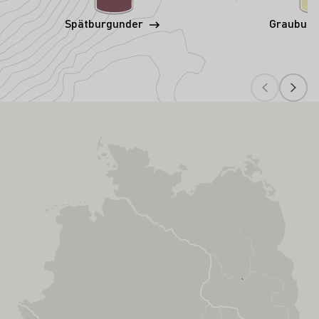
Spätburgunder
Graubur