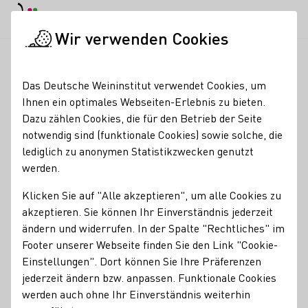
EN
Tagesmodus
Nachtmodus
Haup
Haup
Wir verwenden Cookies
Weinbranche
Weinerzeugersuche
Weingut Marx Windeshei
Startseite
Das Deutsche Weininstitut verwendet Cookies, um
Ihnen ein optimales Webseiten-Erlebnis zu bieten.
Weingut Marx
Dazu zählen Cookies, die für den Betrieb der Seite
notwendig sind (funktionale Cookies) sowie solche, die
Ferienwohnung für 4 Personen
lediglich zu anonymen Statistikzwecken genutzt
werden.
Mitgliedschaften
Klicken Sie auf "Alle akzeptieren", um alle Cookies zu
Vinissima - Frauen & Wein e.V.
Wine in Moderation (WiM)
akzeptieren. Sie können Ihr Einverständnis jederzeit
Weinland Nahe e.V.
Weinorden an der Nahe
ändern und widerrufen. In der Spalte "Rechtliches" im
Footer unserer Webseite finden Sie den Link "Cookie-
Unterkunftsarten
Einstellungen". Dort können Sie Ihre Präferenzen
Ferienwohnung
jederzeit ändern bzw. anpassen. Funktionale Cookies
Kontakt
werden auch ohne Ihr Einverständnis weiterhin