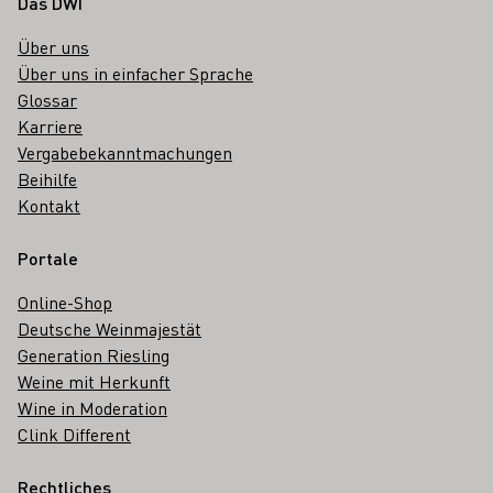
Fußbereich
Das DWI
Über uns
Über uns in einfacher Sprache
Glossar
Karriere
Vergabebekanntmachungen
Beihilfe
Kontakt
Portale
Online-Shop
Deutsche Weinmajestät
Generation Riesling
Weine mit Herkunft
Wine in Moderation
Clink Different
Rechtliches