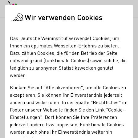
EN
Tagesmodus
Nachtmodus
Haup
Haup
Wir verwenden Cookies
Weinbranche
Weinerzeugersuche
STRAUCH Sektmanufakt
Startseite
Das Deutsche Weininstitut verwendet Cookies, um
Ihnen ein optimales Webseiten-Erlebnis zu bieten.
STRAUCH
Dazu zählen Cookies, die für den Betrieb der Seite
notwendig sind (funktionale Cookies) sowie solche, die
Sektmanufaktur GmbH
lediglich zu anonymen Statistikzwecken genutzt
werden.
Erzeugnisse
Klicken Sie auf "Alle akzeptieren", um alle Cookies zu
Bio
Sekt
Vegan
Alkoholfreier Wein/Sekt/Secco
akzeptieren. Sie können Ihr Einverständnis jederzeit
ändern und widerrufen. In der Spalte "Rechtliches" im
Mitgliedschaften
Footer unserer Webseite finden Sie den Link "Cookie-
Traditionelle klassische Flaschengärung e.V.
Einstellungen". Dort können Sie Ihre Präferenzen
Vinissima - Frauen & Wein e.V.
Deutscher Weinbauverband e.V.
jederzeit ändern bzw. anpassen. Funktionale Cookies
werden auch ohne Ihr Einverständnis weiterhin
Wine in Moderation (WiM)
Rheinhessenwein e.V.