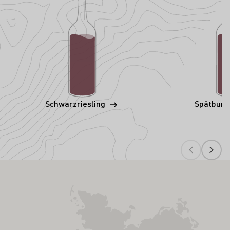
Schwarzriesling
Spätbur