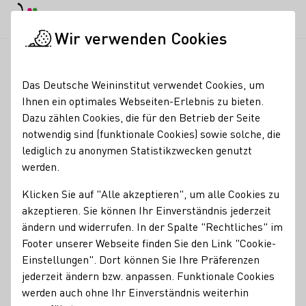
EN
Tagesmodus
Nachtmodus
Haup
Haup
Wir verwenden Cookies
Seminare & Events
Veranstaltungskalender
STRAUCHS Sekt
Startseite
Das Deutsche Weininstitut verwendet Cookies, um
Ihnen ein optimales Webseiten-Erlebnis zu bieten.
Registrierung erforderlich
Dazu zählen Cookies, die für den Betrieb der Seite
STRAUCHS Sektpicknick
notwendig sind (funktionale Cookies) sowie solche, die
lediglich zu anonymen Statistikzwecken genutzt
08.08.26
10:00 Uhr
werden.
Nachfolgende Termine:
Klicken Sie auf "Alle akzeptieren", um alle Cookies zu
15.08.26
10:00 Uhr
akzeptieren. Sie können Ihr Einverständnis jederzeit
22.08.26
10:00 Uhr
ändern und widerrufen. In der Spalte "Rechtliches" im
29.08.26
10:00 Uhr
Footer unserer Webseite finden Sie den Link "Cookie-
05.09.26
10:00 Uhr
Einstellungen". Dort können Sie Ihre Präferenzen
12.09.26
10:00 Uhr
jederzeit ändern bzw. anpassen. Funktionale Cookies
19.09.26
10:00 Uhr
werden auch ohne Ihr Einverständnis weiterhin
26.09.26
10:00 Uhr