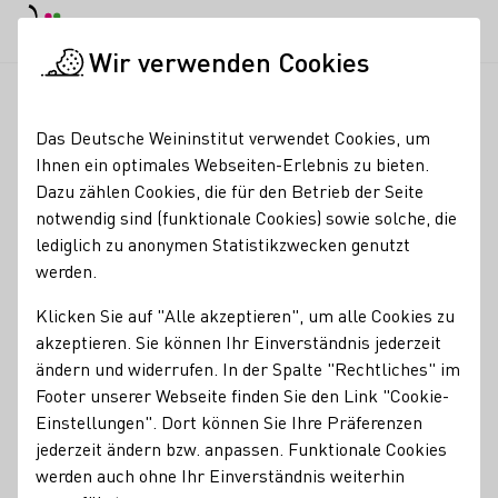
EN
Tagesmodus
Nachtmodus
Haup
Haup
Wir verwenden Cookies
Weinbranche
Weinerzeugersuche
Beckers Hotel, Restaura
Startseite
Das Deutsche Weininstitut verwendet Cookies, um
Ihnen ein optimales Webseiten-Erlebnis zu bieten.
Beckers Hotel,
Dazu zählen Cookies, die für den Betrieb der Seite
notwendig sind (funktionale Cookies) sowie solche, die
Restaurant und Weingut
lediglich zu anonymen Statistikzwecken genutzt
werden.
Picknickplatz mitten im Weinberg
Klicken Sie auf "Alle akzeptieren", um alle Cookies zu
Erzeugnisse
akzeptieren. Sie können Ihr Einverständnis jederzeit
Brände / Destillate
ändern und widerrufen. In der Spalte "Rechtliches" im
Footer unserer Webseite finden Sie den Link "Cookie-
Mitgliedschaften
Einstellungen". Dort können Sie Ihre Präferenzen
jederzeit ändern bzw. anpassen. Funktionale Cookies
Vinissima - Frauen & Wein e.V.
werden auch ohne Ihr Einverständnis weiterhin