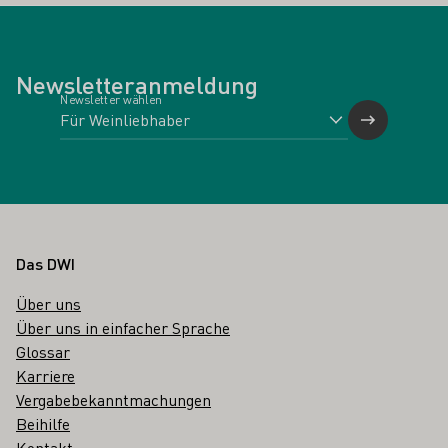
Newsletteranmeldung
Newsletter wählen
Fußbereich
Das DWI
Über uns
Über uns in einfacher Sprache
Glossar
Karriere
Vergabebekanntmachungen
Beihilfe
Kontakt