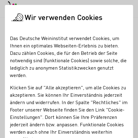
EN
Tagesmodus
Nachtmodus
Haup
Haup
Wir verwenden Cookies
Weinbranche
Weinerzeugersuche
Winzerfamilie Rumpel
Startseite
Das Deutsche Weininstitut verwendet Cookies, um
Ihnen ein optimales Webseiten-Erlebnis zu bieten.
Winzerfamilie Rumpel
Dazu zählen Cookies, die für den Betrieb der Seite
notwendig sind (funktionale Cookies) sowie solche, die
Hallo, das müsst ihr wissen: Wir betreiben unseren
lediglich zu anonymen Statistikzwecken genutzt
Weinbau mit Leidenschaft und Freude. Deshalb haben wir
werden.
auch alle Prädikatsstufen die es gibt: •Qualitätsweine und
sämtliche Prädikatsstufen: vom Kabinett bis hin zum
Klicken Sie auf "Alle akzeptieren", um alle Cookies zu
Eiswein!
akzeptieren. Sie können Ihr Einverständnis jederzeit
ändern und widerrufen. In der Spalte "Rechtliches" im
Erzeugnisse
Footer unserer Webseite finden Sie den Link "Cookie-
Einstellungen". Dort können Sie Ihre Präferenzen
Perlwein / Secco
Wein
Brände / Destillate
Roséwein
jederzeit ändern bzw. anpassen. Funktionale Cookies
Kontakt
werden auch ohne Ihr Einverständnis weiterhin