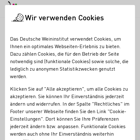
EN
Tagesmodus
Nachtmodus
Haup
Haup
Wir verwenden Cookies
Weinbranche
Weinerzeugersuche
Weingut Richard Datz Gb
Startseite
Das Deutsche Weininstitut verwendet Cookies, um
Ihnen ein optimales Webseiten-Erlebnis zu bieten.
Weingut Richard Datz
Dazu zählen Cookies, die für den Betrieb der Seite
notwendig sind (funktionale Cookies) sowie solche, die
GbR
lediglich zu anonymen Statistikzwecken genutzt
werden.
Inhaber Hermann Datz und Schwiegersohn Clemens
Ladenburger. Inhabergeführtes Familienweingut in der 4.
Klicken Sie auf "Alle akzeptieren", um alle Cookies zu
Generation. Weinverkauf und -probe werktäglich bis 18
akzeptieren. Sie können Ihr Einverständnis jederzeit
Uhr, sonntags bis 14 Uhr nur nach Vereinbarung
ändern und widerrufen. In der Spalte "Rechtliches" im
Weinprobierstube bis 25 Personen
Footer unserer Webseite finden Sie den Link "Cookie-
Einstellungen". Dort können Sie Ihre Präferenzen
Erzeugnisse
jederzeit ändern bzw. anpassen. Funktionale Cookies
Perlwein / Secco
Sekt
Wein
Traubensaft
Brände / Destillate
werden auch ohne Ihr Einverständnis weiterhin