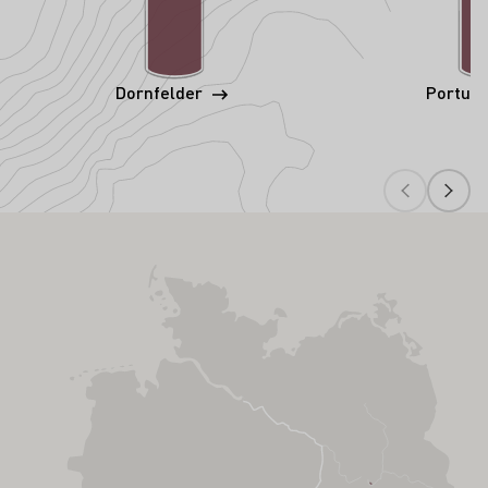
Dornfelder
Portug