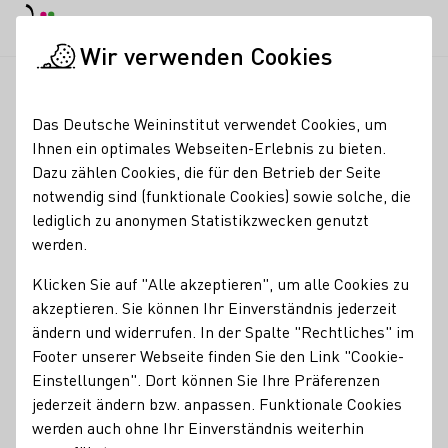
EN
Tagesmodus
Nachtmodus
Haup
Haup
Wir verwenden Cookies
Weinbranche
Weinerzeugersuche
Weingut Gemünden
Startseite
Das Deutsche Weininstitut verwendet Cookies, um
Ihnen ein optimales Webseiten-Erlebnis zu bieten.
Weingut Gemünden
Dazu zählen Cookies, die für den Betrieb der Seite
notwendig sind (funktionale Cookies) sowie solche, die
Großes Gold Scheurebe Gault Millau 1 schwarze Traube
lediglich zu anonymen Statistikzwecken genutzt
2020 Der Feinschmecker "Die 500 besten Winzer in
werden.
Deutschland" 2,5 Sterne Vinum 1 Stern 2021 Eichelmann 2
Sterne 2021 Edelschliff 2016 Vinum Magazin 2020
Klicken Sie auf "Alle akzeptieren", um alle Cookies zu
Deutschlands beste junge Winzer
akzeptieren. Sie können Ihr Einverständnis jederzeit
ändern und widerrufen. In der Spalte "Rechtliches" im
Erzeugnisse
Footer unserer Webseite finden Sie den Link "Cookie-
Einstellungen". Dort können Sie Ihre Präferenzen
Wein
jederzeit ändern bzw. anpassen. Funktionale Cookies
werden auch ohne Ihr Einverständnis weiterhin
Mitgliedschaften