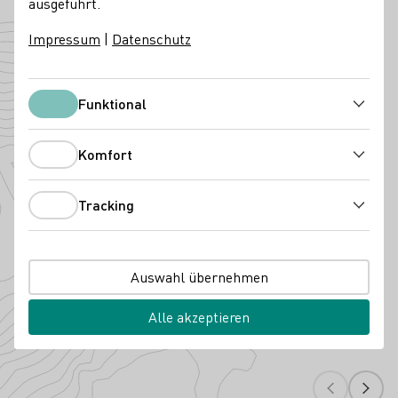
ausgeführt.
Unstrut
Deutschland
Impressum
|
Datenschutz
Angebaute Rebsorten
Funktional
Funktional
Komfort
Komfort
Tracking
Tracking
Auswahl übernehmen
Dornfelder
Portug
Alle akzeptieren