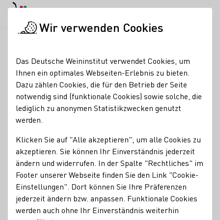
EN
Tagesmodus
Nachtmodus
Haup
Haup
Wir verwenden Cookies
Weinbranche
Weinerzeugersuche
Weinhaus Zur Sonnenuhr
Startseite
Das Deutsche Weininstitut verwendet Cookies, um
Ihnen ein optimales Webseiten-Erlebnis zu bieten.
Weinhaus Zur
Dazu zählen Cookies, die für den Betrieb der Seite
notwendig sind (funktionale Cookies) sowie solche, die
Sonnenuhr
lediglich zu anonymen Statistikzwecken genutzt
werden.
Pensionszimmer
Klicken Sie auf "Alle akzeptieren", um alle Cookies zu
Erzeugnisse
akzeptieren. Sie können Ihr Einverständnis jederzeit
Wein
Traubensaft
Roséwein
ändern und widerrufen. In der Spalte "Rechtliches" im
Kontakt
Footer unserer Webseite finden Sie den Link "Cookie-
Einstellungen". Dort können Sie Ihre Präferenzen
jederzeit ändern bzw. anpassen. Funktionale Cookies
Weinhaus Zur Sonnenuhr
werden auch ohne Ihr Einverständnis weiterhin
06632 Freyburg (Unstrut)-
Bahnhofstraße 10
Saale-