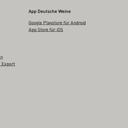
App Deutsche Weine
Google Playstore für Android
App Store für iOS
en
 Export