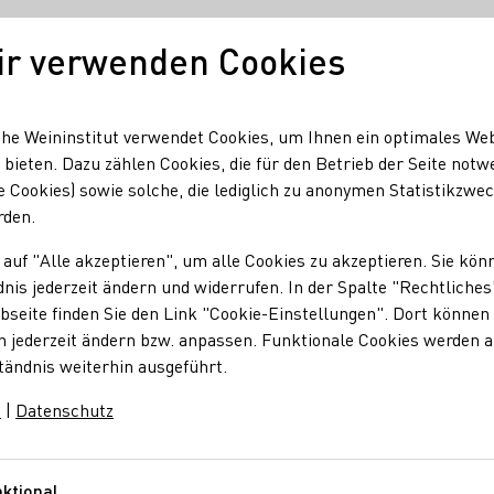
ir verwenden Cookies
Unser Wein
Regionen
Seminare & Event
he Weininstitut verwendet Cookies, um Ihnen ein optimales We
 bieten. Dazu zählen Cookies, die für den Betrieb der Seite notw
e Cookies) sowie solche, die lediglich zu anonymen Statistikzwe
iessling GbR
rden.
 auf "Alle akzeptieren", um alle Cookies zu akzeptieren. Sie kön
-Kiessling GbR
nis jederzeit ändern und widerrufen. In der Spalte "Rechtliches
seite finden Sie den Link "Cookie-Einstellungen". Dort können 
n jederzeit ändern bzw. anpassen. Funktionale Cookies werden 
 Sektgut - Traditionelle Flaschengärung Live-Tasting mit
tändnis weiterhin ausgeführt.
m
|
Datenschutz
ein
Traubensaft
Brände / Destillate
Roséwein
ktional