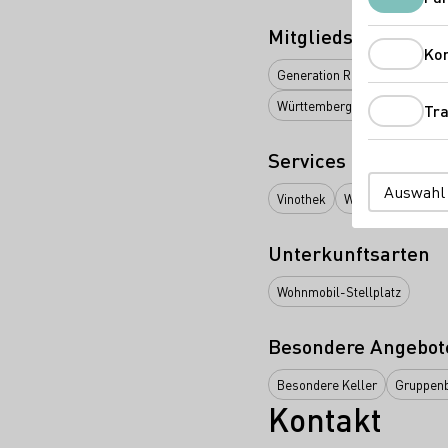
Mitgliedschaften
Ko
Generation Riesling
Vinissi
Württemberger Weingüter e.V
Tra
Services
Auswahl
Vinothek
Weinbar
Online
Unterkunftsarten
Wohnmobil-Stellplatz
Besondere Angebot
Besondere Keller
Gruppen
Kontakt