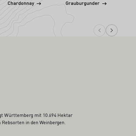
Chardonnay
Grauburgunder
M
gt Württemberg mit 10.694 Hektar
en Rebsorten in den Weinbergen.