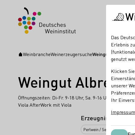
W
Das Deutsc
Erlebnis zu
(funktional
Weinbranche
Weinerzeugersuche
Weingut Albrecht-K
Startseite
genutzt we
Klicken Sie
Weingut Albrecht
Einverständ
unserer Web
Präferenze
Öffnungszeiten: Di-Fr. 9-18 Uhr, Sa. 9-16 Uhr Wein- und
Ihr Einvers
Viola AfterWork mit Viola
Impressu
Erzeugnisse
Perlwein / Secco
Sekt
W
Fun