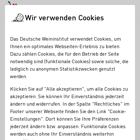
EN
Tagesmodus
Nachtmodus
Haup
Haup
Wir verwenden Cookies
Weinbranche
Weinerzeugersuche
Schlossgut Hohenbeilstei
Startseite
Das Deutsche Weininstitut verwendet Cookies, um
Ihnen ein optimales Webseiten-Erlebnis zu bieten.
Schlossgut
Dazu zählen Cookies, die für den Betrieb der Seite
notwendig sind (funktionale Cookies) sowie solche, die
Hohenbeilstein | Bio-
lediglich zu anonymen Statistikzwecken genutzt
Weingut
werden.
Klicken Sie auf "Alle akzeptieren", um alle Cookies zu
Inhaber und Winzer Joscha Dippon, Bio seit 1992 in
akzeptieren. Sie können Ihr Einverständnis jederzeit
Württemberg, vielseitige Events am Burgberg von
ändern und widerrufen. In der Spalte "Rechtliches" im
Hohenbeilstein, Familienweingut in 3. Generation, Vinothek
Footer unserer Webseite finden Sie den Link "Cookie-
geöffnet Mo bis Fr von 14-18 Uhr und Sa von 9-13 Uhr
Einstellungen". Dort können Sie Ihre Präferenzen
Erzeugnisse
jederzeit ändern bzw. anpassen. Funktionale Cookies
werden auch ohne Ihr Einverständnis weiterhin
Bio