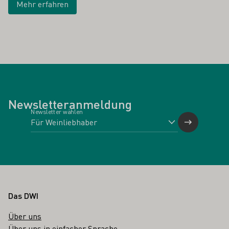
Mehr erfahren
Newsletteranmeldung
Newsletter wählen
Fußbereich
Das DWI
Über uns
Über uns in einfacher Sprache