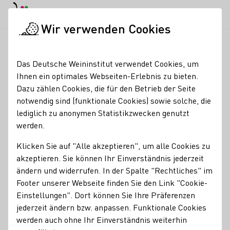
EN
Tagesmodus
Nachtmodus
Haup
Haup
Wir verwenden Cookies
Weinbranche
Weinerzeugersuche
Weingut Lidy
Startseite
Das Deutsche Weininstitut verwendet Cookies, um
Ihnen ein optimales Webseiten-Erlebnis zu bieten.
Weingut Lidy
Dazu zählen Cookies, die für den Betrieb der Seite
notwendig sind (funktionale Cookies) sowie solche, die
Erzeugnisse
lediglich zu anonymen Statistikzwecken genutzt
werden.
Perlwein / Secco
Sekt
Wein
Traubensaft
Brände / Destillate
Klicken Sie auf "Alle akzeptieren", um alle Cookies zu
Mitgliedschaften
akzeptieren. Sie können Ihr Einverständnis jederzeit
Generation Riesling
ändern und widerrufen. In der Spalte "Rechtliches" im
Kontakt
Footer unserer Webseite finden Sie den Link "Cookie-
Einstellungen". Dort können Sie Ihre Präferenzen
jederzeit ändern bzw. anpassen. Funktionale Cookies
Weingut Lidy
werden auch ohne Ihr Einverständnis weiterhin
76833 Frankweiler
Frankenburgstraße 6
Pfalz