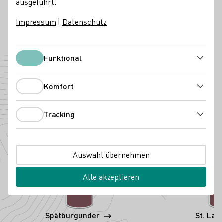
ausgeführt.
Deutschland
Impressum
|
Datenschutz
Telefonnummer
E-Mail-Adresse
Zur Website
Funktional
Funktional
Angebaute Rebsorten
Komfort
Komfort
Tracking
Tracking
Auswahl übernehmen
Alle akzeptieren
Spätburgunder
St. Lau