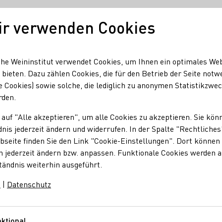
ir verwenden Cookies
Unser Wein
Regionen
Seminare & Event
he Weininstitut verwendet Cookies, um Ihnen ein optimales We
 bieten. Dazu zählen Cookies, die für den Betrieb der Seite notw
e Cookies) sowie solche, die lediglich zu anonymen Statistikzwe
rden.
 auf "Alle akzeptieren", um alle Cookies zu akzeptieren. Sie kön
nis jederzeit ändern und widerrufen. In der Spalte "Rechtliches
seite finden Sie den Link "Cookie-Einstellungen". Dort können 
n jederzeit ändern bzw. anpassen. Funktionale Cookies werden 
tändnis weiterhin ausgeführt.
m
|
Datenschutz
ktional