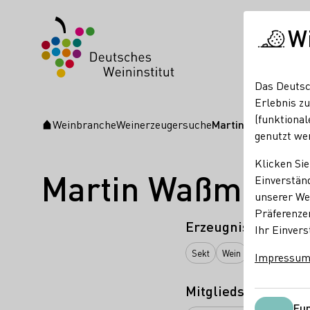
W
Das Deutsc
Erlebnis zu
(funktional
Weinbranche
Weinerzeugersuche
Martin Waßmer
Startseite
genutzt we
Klicken Sie
Martin Waßmer
Einverständ
unserer Web
Präferenze
Erzeugnisse
Ihr Einvers
Sekt
Wein
Roséwein
Impressu
Mitgliedschaften
Fun