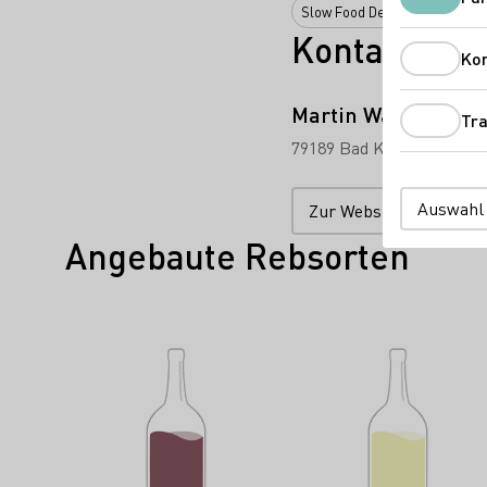
Slow Food Deutschland e.V.
Kontakt
Ko
Martin Waßmer
Tra
79189 Bad Krozingen-Schl
Auswahl
Zur Website
Angebaute Rebsorten