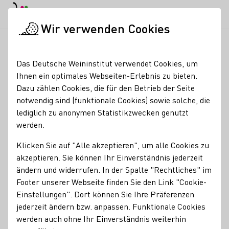
EN
Tagesmodus
Nachtmodus
Haup
Haup
Wir verwenden Cookies
Weinbranche
Weinerzeugersuche
Weinhof Martin
Startseite
Das Deutsche Weininstitut verwendet Cookies, um
Ihnen ein optimales Webseiten-Erlebnis zu bieten.
Weinhof Martin
Dazu zählen Cookies, die für den Betrieb der Seite
notwendig sind (funktionale Cookies) sowie solche, die
Seit Jahresbeginn 2021 hat Michael in dritter Generation
lediglich zu anonymen Statistikzwecken genutzt
die Leitung des Familienbetriebs. Dabei unterstützt ihn
werden.
seine Frau Daniela. Selbstverständlich sind auch Jutta und
Günter weiterhin im Betrieb aktiv – und seine Schwester
Klicken Sie auf "Alle akzeptieren", um alle Cookies zu
ist im Büro tätig.
akzeptieren. Sie können Ihr Einverständnis jederzeit
ändern und widerrufen. In der Spalte "Rechtliches" im
Erzeugnisse
Footer unserer Webseite finden Sie den Link "Cookie-
Einstellungen". Dort können Sie Ihre Präferenzen
Glühwein
Perlwein / Secco
Sekt
Wein
Traubensaft
jederzeit ändern bzw. anpassen. Funktionale Cookies
Weinessig
Brände / Destillate
Federweißer
Roséwein
werden auch ohne Ihr Einverständnis weiterhin