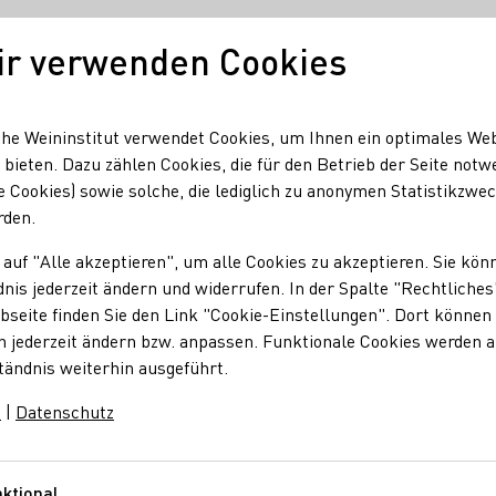
ir verwenden Cookies
Unser Wein
Regionen
Seminare & Event
he Weininstitut verwendet Cookies, um Ihnen ein optimales We
 bieten. Dazu zählen Cookies, die für den Betrieb der Seite notw
e Cookies) sowie solche, die lediglich zu anonymen Statistikzwe
Elsheim
rden.
 auf "Alle akzeptieren", um alle Cookies zu akzeptieren. Sie kön
n Elsheim
nis jederzeit ändern und widerrufen. In der Spalte "Rechtliches
seite finden Sie den Link "Cookie-Einstellungen". Dort können 
n jederzeit ändern bzw. anpassen. Funktionale Cookies werden 
tändnis weiterhin ausgeführt.
raubensaft
Brände / Destillate
Roséwein
m
|
Datenschutz
ktional