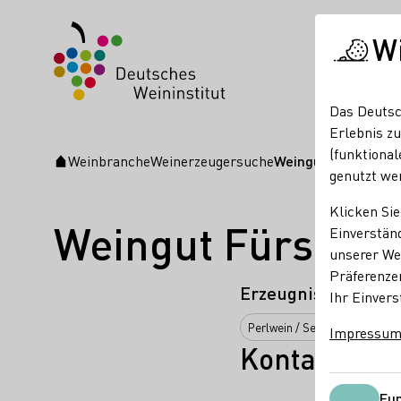
W
Das Deutsc
Erlebnis zu
(funktional
Weinbranche
Weinerzeugersuche
Weingut Fürst von 
Startseite
genutzt we
Klicken Sie
Weingut Fürst vo
Einverständ
unserer Web
Präferenze
Erzeugnisse
Ihr Einvers
Perlwein / Secco
Wein
T
Impressu
Kontakt
Fun