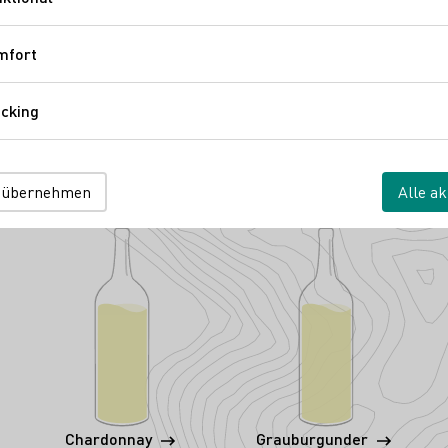
Funktional
Elsheim
m
Schulstraße 35
Rheinhessen
Deutschland
mfort
Komfort
cking
Tracking
 übernehmen
Alle ak
Chardonnay
Grauburgunder