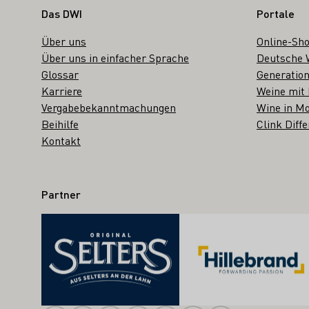
Fußbereich
Das DWI
Portale
Über uns
Online-Sh
Über uns in einfacher Sprache
Deutsche 
Glossar
Generation
Karriere
Weine mit
Vergabebekanntmachungen
Wine in Mo
Beihilfe
Clink Diffe
Kontakt
Partner