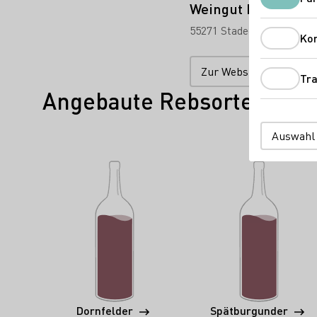
Weingut Fürst von 
55271 Stadecken-Elshei
Ko
Zur Website
Tra
Angebaute Rebsorten
Auswahl
Dornfelder
Spätburgunder