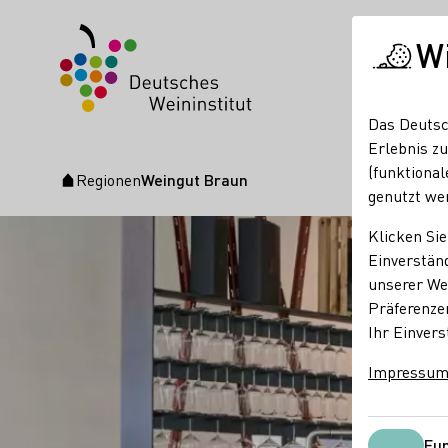
W
Das Deutsc
Erlebnis zu
(funktional
Regionen
Weingut Braun
Startseite
genutzt we
Klicken Sie
Einverständ
unserer Web
Präferenze
Ihr Einvers
Impressu
Fun