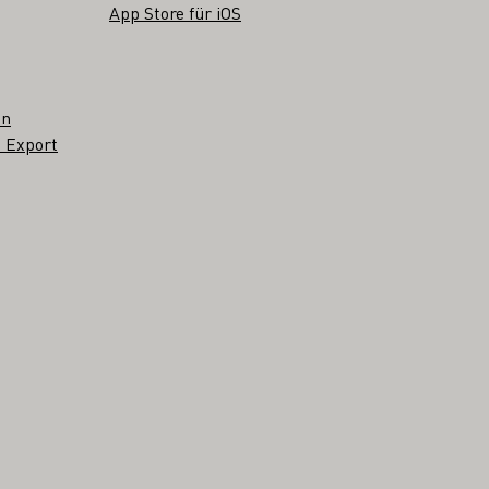
App Store für iOS
en
 Export