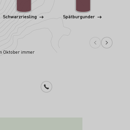
Schwarzriesling
Spätburgunder
S
im Oktober immer
Telefonnummer