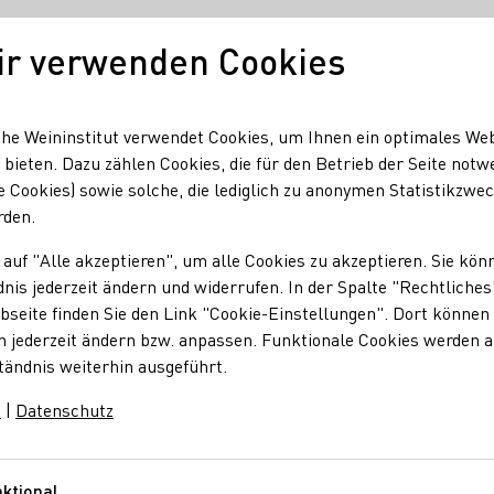
ir verwenden Cookies
Unser Wein
Regionen
Seminare & Event
he Weininstitut verwendet Cookies, um Ihnen ein optimales We
 bieten. Dazu zählen Cookies, die für den Betrieb der Seite notw
e Cookies) sowie solche, die lediglich zu anonymen Statistikzwe
rden.
 auf "Alle akzeptieren", um alle Cookies zu akzeptieren. Sie kön
nis jederzeit ändern und widerrufen. In der Spalte "Rechtliches
seite finden Sie den Link "Cookie-Einstellungen". Dort können 
n jederzeit ändern bzw. anpassen. Funktionale Cookies werden 
tändnis weiterhin ausgeführt.
m
|
Datenschutz
ktional