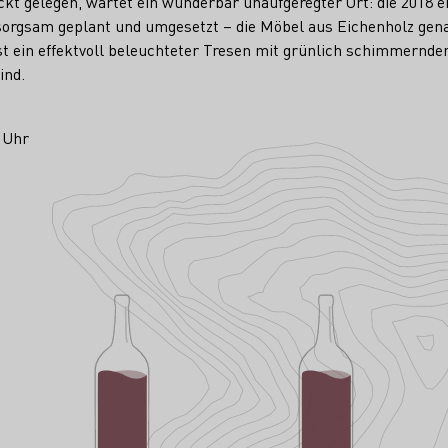
eckt gelegen, wartet ein wunderbar unaufgeregter Ort: die 2018 
 sorgsam geplant und umgesetzt – die Möbel aus Eichenholz ge
st ein effektvoll beleuchteter Tresen mit grünlich schimmerndem
ind.
0 Uhr