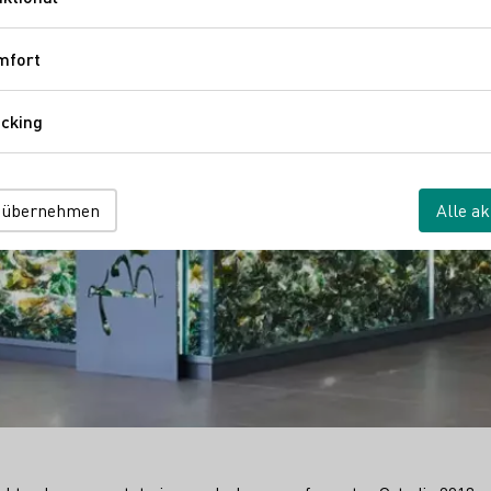
Funktional
mfort
Komfort
cking
Tracking
 übernehmen
Alle ak