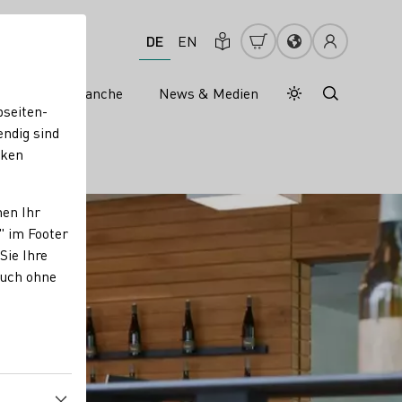
DE
EN
s
Weinbranche
News & Medien
Tagesmodus
Nachtmodus
bseiten-
endig sind
cken
nen Ihr
" im Footer
Sie Ihre
auch ohne